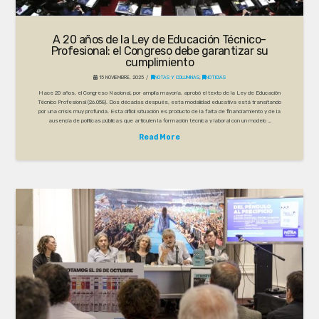
A 20 años de la Ley de Educación Técnico-
Profesional: el Congreso debe garantizar su
cumplimiento
15 NOVIEMBRE, 2025
NOTAS Y COLUMNAS
,
NOTICIAS
Hace 20 años, el Congreso Nacional, por amplia mayoría, aprobó el texto de la Ley de Educación
Técnico Profesional (26.058). Dos décadas después, esta modalidad educativa está transitando
por una crisis muy profunda. Esta difícil situación es producto de la falta de financiamiento y de la
ausencia de políticas públicas que articulen la formación técnica y laboral con un modelo …
Read More