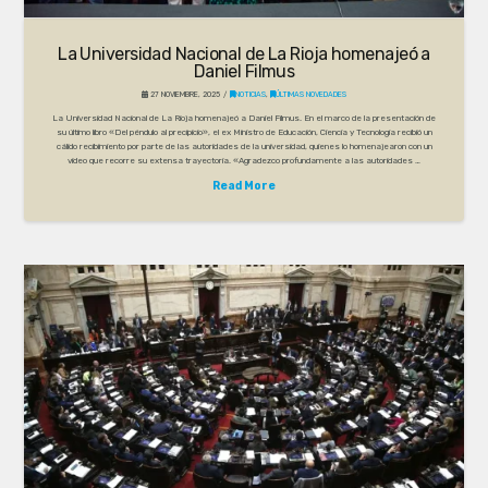
La Universidad Nacional de La Rioja homenajeó a
Daniel Filmus
27 NOVIEMBRE, 2025
NOTICIAS
,
ÚLTIMAS NOVEDADES
La Universidad Nacional de La Rioja homenajeó a Daniel Filmus. En el marco de la presentación de
su último libro «Del péndulo al precipicio», el ex Ministro de Educación, Ciencia y Tecnología recibió un
cálido recibimiento por parte de las autoridades de la universidad, quienes lo homenajearon con un
video que recorre su extensa trayectoria. «Agradezco profundamente a las autoridades …
Read More