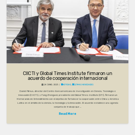
CIICTI y Global Times Institute firmaron un
acuerdo de cooperación internacional
24 JUNIO, 2025
NOTICIAS
,
ÚLTIMAS NOVEDADES
Daniel Filmus, director del Centro Iberoamericano de Investigación en Ciencia, Tecnología e
Innovación (CIICTI), y Fang Zhengwei, presidente del Global Times Institute (GTI), firmaron un
Memorando de Entendimiento con el objetivo de fortalecer la cooperación entre China y América
Latina en el ámbito de la ciencia, la tecnología y la innovación. El acuerdo establece una agenda
conjunta de trabajo que …
Read More