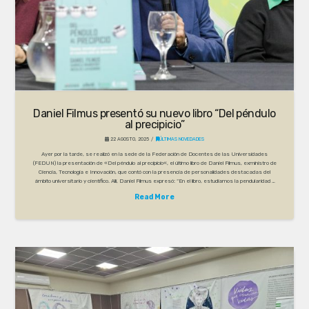
Daniel Filmus presentó su nuevo libro “Del péndulo
al precipicio”
22 AGOSTO, 2025
ÚLTIMAS NOVEDADES
Ayer por la tarde, se realizó en la sede de la Federación de Docentes de las Universidades
(FEDUN) la presentación de «Del péndulo al precipicio«, el último libro de Daniel Filmus, exministro de
Ciencia, Tecnología e Innovación, que contó con la presencia de personalidades destacadas del
ámbito universitario y científico. Allí, Daniel Filmus expresó: “En el libro, estudiamos la pendularidad …
Read More