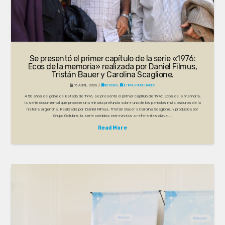
Se presentó el primer capítulo de la serie «1976:
Ecos de la memoria» realizada por Daniel Filmus,
Tristán Bauer y Carolina Scaglione.
15 ABRIL, 2026
NOTICIAS
,
ÚLTIMAS NOVEDADES
A 50 años del golpe de Estado de 1976, se presentó el primer capítulo de 1976: Ecos de la memoria,
la serie documental que propone una mirada profunda sobre uno de los períodos más oscuros de la
historia argentina. Realizada por Daniel Filmus, Tristán Bauer y Carolina Scaglione, y producida por
Grupo Octubre, la serie combina entrevistas a referentes clave, …
Read More