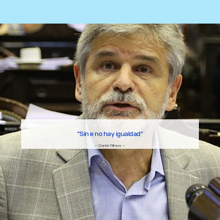
“Sin
educación
|
no hay igualdad“
— Daniel Filmus —