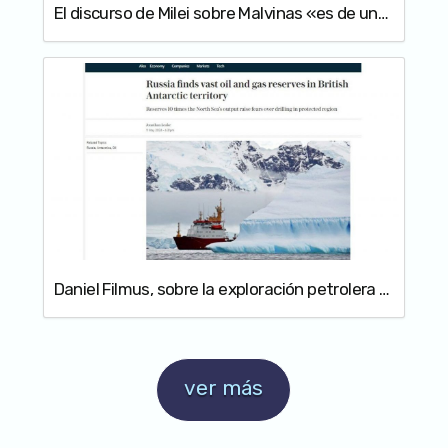
El discurso de Milei sobre Malvinas «es de una gravedad sin precedentes», según Filmus
Daniel Filmus, sobre la exploración petrolera rusa en la Antártida Argentina: «Está prohibida esa actividad comercial en todo el continente»
ver más