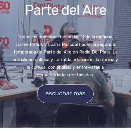
Parte del Aire
Todos los domingos desde las 11 de la mañana,
Daniel Filmus y Luana Pascual hacen la segunda
temporada de Parte del Aire en Radio Del Plata. La
actualidad política y social, la educación, la ciencia y
la cultura, con análisis y entrevistas a
personalidades destacadas.
escuchar más