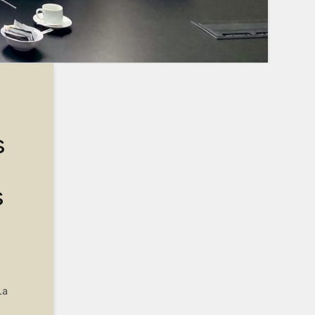
s
s
La