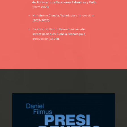
del Ministerio de Relaciones Exteriores y Culto
(2019-2021).
Ministro de Ciencia, Tecnología e Innovación
(2021-2023).
Director del Centro Iberoamericano de
Investigación en Ciencia, Tecnología e
Innovación (CIICTI).