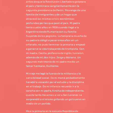
antes de que la Revolución Libertadora golpeara
al país y terminara sangrientamente con la
segunda presidencia de Perón. Provengo de una
familia de inmigrantes y de un hogar que
atravesó las mismas crisis económicas
profundas por las que pasó el país. Mi padre
tenía cuatro años en 1928 cuando llegó a la
Argentina desde Rumania con su familia
huyendo de los pogroms. La temprana muerte de
su padre lo obligó a pasar once años en un
orfanato; no pudo terminar la primaria y empezó
a ganarse la vida trabajando de linotipista. Con
mi madre, Cecilia, profesora de inglés, tuvieron,
además de mí, dos hijos: Jorge y Adriana. Un
segundo matrimonio de mi padre me dio un
tercer hermano, Guillermo.
Mi viejo me legó la fuerza de la militancia y la
sensibilidad social. De mi mamá probablemente
heredé la vocación por el estudio y la disciplina
en el trabajo. De mi infancia recuerdo ir a la
cancha con mi padre, hincha de Independiente,
que de tanto llevarnos a ver a San Lorenzo se
sorprendió a sí mismo gritando un gol cuervo en
medio de un partido.
Hice la primaria en la escuela República de