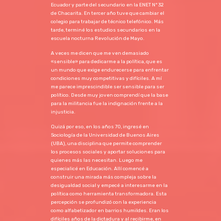
Ecuador y parte del secundario en la ENET Nº 32
de Chacarita. En tercer año tuve que cambiar el
colegio para trabajar de técnico telefónico. Más
tarde, terminé los estudios secundarios en la
escuela nocturna Revolución de Mayo.
A veces me dicen que me ven demasiado
«sensible» para dedicarme a la política, que es
un mundo que exige endurecerse para enfrentar
condiciones muy competitivas y difíciles. A mí
me parece imprescindible ser sensible para ser
político. Desde muy joven comprendí que la base
para la militancia fue la indignación frente a la
injusticia.
Quizá por eso, en los años 70, ingresé en
Sociología de la Universidad de Buenos Aires
(UBA), una disciplina que permite comprender
los procesos sociales y aportar soluciones para
quienes más las necesitan. Luego me
especialicé en Educación. Allí comencé a
construir una mirada más compleja sobre la
desigualdad social y empecé a interesarme en la
política como herramienta transformadora. Esta
percepción se profundizó con la experiencia
como alfabetizador en barrios humildes. Eran los
difíciles años de la dictadura y al recibirme, en