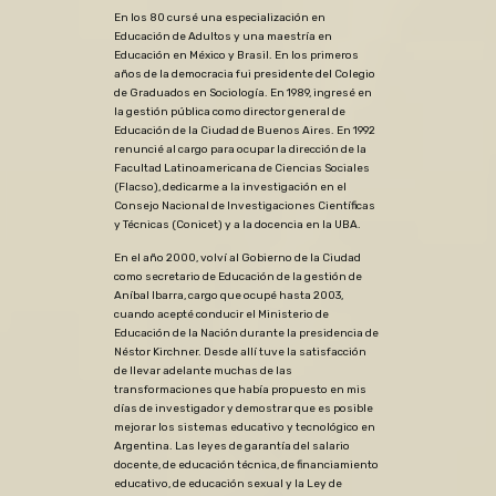
En los 80 cursé una especialización en
Educación de Adultos y una maestría en
Educación en México y Brasil. En los primeros
años de la democracia fui presidente del Colegio
de Graduados en Sociología. En 1989, ingresé en
la gestión pública como director general de
Educación de la Ciudad de Buenos Aires. En 1992
renuncié al cargo para ocupar la dirección de la
Facultad Latinoamericana de Ciencias Sociales
(Flacso), dedicarme a la investigación en el
Consejo Nacional de Investigaciones Científicas
y Técnicas (Conicet) y a la docencia en la UBA.
En el año 2000, volví al Gobierno de la Ciudad
como secretario de Educación de la gestión de
Aníbal Ibarra, cargo que ocupé hasta 2003,
cuando acepté conducir el Ministerio de
Educación de la Nación durante la presidencia de
Néstor Kirchner. Desde allí tuve la satisfacción
de llevar adelante muchas de las
transformaciones que había propuesto en mis
días de investigador y demostrar que es posible
mejorar los sistemas educativo y tecnológico en
Argentina. Las leyes de garantía del salario
docente, de educación técnica, de financiamiento
educativo, de educación sexual y la Ley de