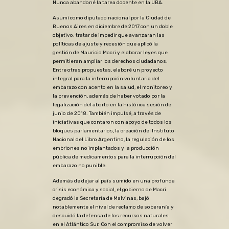
Nunca abandoné la tarea docente en la UBA.
Asumí como diputado nacional por la Ciudad de
Buenos Aires en diciembre de 2017 con un doble
objetivo: tratar de impedir que avanzaran las
políticas de ajuste y recesión que aplicó la
gestión de Mauricio Macri y elaborar leyes que
permitieran ampliar los derechos ciudadanos.
Entre otras propuestas, elaboré un proyecto
integral para la interrupción voluntaria del
embarazo con acento en la salud, el monitoreo y
la prevención, además de haber votado por la
legalización del aborto en la histórica sesión de
junio de 2018. También impulsé, a través de
iniciativas que contaron con apoyo de todos los
bloques parlamentarios, la creación del Instituto
Nacional del Libro Argentino, la regulación de los
embriones no implantados y la producción
pública de medicamentos para la interrupción del
embarazo no punible.
Además de dejar al país sumido en una profunda
crisis económica y social, el gobierno de Macri
degradó la Secretaría de Malvinas, bajó
notablemente el nivel de reclamo de soberanía y
descuidó la defensa de los recursos naturales
en el Atlántico Sur. Con el compromiso de volver