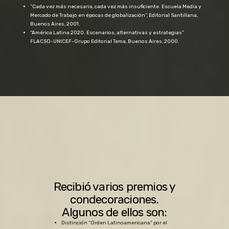
“Cada vez más necesaria, cada vez más insuficiente. Escuela Media y
Mercado de Trabajo en épocas de globalización”, Editorial Santillana,
Buenos Aires, 2001.
“América Latina 2020. Escenarios, alternativas y estrategias”
FLACSO-UNICEF-Grupo Editorial Tema, Buenos Aires, 2000.
Recibió varios premios y
condecoraciones.
Algunos de ellos son:
Distinción “Orden Latinoamericana” por el