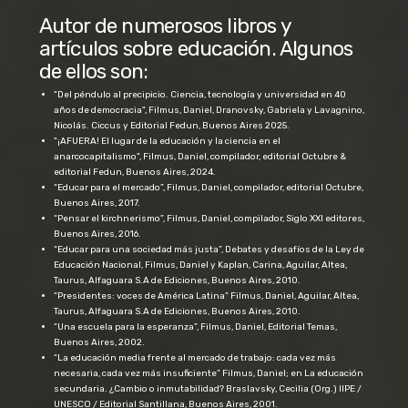
Autor de numerosos libros y
artículos sobre educación. Algunos
de ellos son:
"Del péndulo al precipicio. Ciencia, tecnología y universidad en 40
años de democracia", Filmus, Daniel, Dranovsky, Gabriela y Lavagnino,
Nicolás. Ciccus y Editorial Fedun, Buenos Aires 2025.
"¡AFUERA! El lugar de la educación y la ciencia en el
anarcocapitalismo", Filmus, Daniel, compilador, editorial Octubre &
editorial Fedun, Buenos Aires, 2024.
“Educar para el mercado”, Filmus, Daniel, compilador, editorial Octubre,
Buenos Aires, 2017.
“Pensar el kirchnerismo”, Filmus, Daniel, compilador, Siglo XXI editores,
Buenos Aires, 2016.
“Educar para una sociedad más justa”, Debates y desafíos de la Ley de
Educación Nacional, Filmus, Daniel y Kaplan, Carina, Aguilar, Altea,
Taurus, Alfaguara S.A de Ediciones, Buenos Aires, 2010.
“Presidentes: voces de América Latina” Filmus, Daniel, Aguilar, Altea,
Taurus, Alfaguara S.A de Ediciones, Buenos Aires, 2010.
“Una escuela para la esperanza”, Filmus, Daniel, Editorial Temas,
Buenos Aires, 2002.
“La educación media frente al mercado de trabajo: cada vez más
necesaria, cada vez más insuficiente” Filmus, Daniel; en La educación
secundaria. ¿Cambio o inmutabilidad? Braslavsky, Cecilia (Org.) IIPE /
UNESCO / Editorial Santillana, Buenos Aires, 2001.