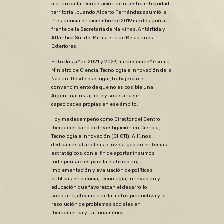
a priorizar la recuperación de nuestra integridad
territorial, cuando Alberto Fernández asumió la
Presidencia en diciembre de 2019 me designó al
frente de la Secretaría de Malvinas, Antártida y
Atlántico Sur del Ministerio de Relaciones
Exteriores.
Entre los años 2021 y 2023, me desempeñé como
Ministro de Ciencia, Tecnología e Innovación de la
Nación. Desde ese lugar, trabajé con el
convencimiento de que no es posible una
Argentina justa, libre y soberana sin
capacidades propias en ese ámbito.
Hoy me desempeño como Director del Centro
Iberoamericano de Investigación en Ciencia,
Tecnología e Innovación (CIICTI). Allí, nos
dedicamos
al análisis e investigación en temas
estratégicos, con el fin de aportar insumos
indispensables para la elaboración,
implementación y evaluación de políticas
públicas en ciencia, tecnología, innovación y
educación que favorezcan el desarrollo
soberano, el cambio de la matriz productiva y la
resolución de problemas sociales en
Iberoamérica y Latinoamérica.