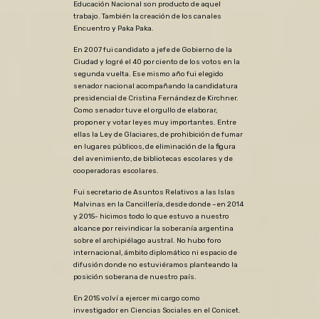
Educación Nacional son producto de aquel
trabajo. También la creación de los canales
Encuentro y Paka Paka.
En 2007 fui candidato a jefe de Gobierno de la
Ciudad y logré el 40 por ciento de los votos en la
segunda vuelta. Ese mismo año fui elegido
senador nacional acompañando la candidatura
presidencial de Cristina Fernández de Kirchner.
Como senador tuve el orgullo de elaborar,
proponer y votar leyes muy importantes. Entre
ellas la Ley de Glaciares, de prohibición de fumar
en lugares públicos, de eliminación de la figura
del avenimiento, de bibliotecas escolares y de
cooperadoras escolares.
Fui secretario de Asuntos Relativos a las Islas
Malvinas en la Cancillería, desde donde –en 2014
y 2015- hicimos todo lo que estuvo a nuestro
alcance por reivindicar la soberanía argentina
sobre el archipiélago austral. No hubo foro
internacional, ámbito diplomático ni espacio de
difusión donde no estuviéramos planteando la
posición soberana de nuestro país.
En 2015 volví a ejercer mi cargo como
investigador en Ciencias Sociales en el Conicet.