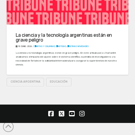
La ciencia y la tecnología argentinas están en
grave peligro
10 JUNIO, 2026
NOTAS Y COLUMNAS
,
NOTICIAS
,
ÚLTIMAS NOVEDADES
La ciencia y la tecnología argentinas están en grave peligro. En este artículo para L’Humanité
analizamos el impacto del ajuste sobre el sistema científico, la pérdida de investigadores y la
necesidad de fortalecer la solidaridad internacional para asegurar la supervivencia de nuestra
ciencia.
CIENCIA ARGENTINA
EDUCACIÓN
Facebook
X
YouTube
Instagram