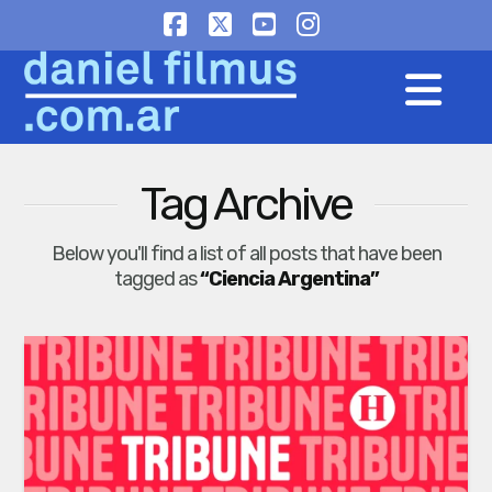
Facebook
X
YouTube
Instagram
Na
Tag Archive
Below you'll find a list of all posts that have been
tagged as
“Ciencia Argentina”