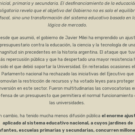
nicial, primaria y secundaria. El desfinanciamiento de la educaci
bligatoria revela que el objetivo del Gobierno no es solo el equilibr
fiscal, sino una transformación del sistema educativo basada en l
lógica de mercado.
esde que asumió, el gobierno de Javier Milei ha emprendido un ajus
presupuestario contra la educación, la ciencia y la tecnología de un
agnitud sin precedentes en la historia argentina. El ataque que tu
ás repercusión pública y que ha despertado una mayor resistencia 
sido el que debió soportar la Universidad. En reiteradas ocasiones el
Parlamento nacional ha rechazado las iniciativas del Ejecutivo que
romovían la restricción de recursos y ha votado leyes para proteger 
inversión en este sector. Fueron multitudinarias las convocatorias e
fensa de un presupuesto que permitiera el normal funcionamiento 
las universidades.
n cambio, ha tenido mucha menos difusión pública
el enorme ajus
aplicado al sistema educativo nacional, a cuyos jardines de
nfantes, escuelas primarias y secundarias, concurren millon