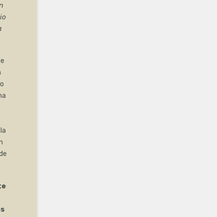
ón
io
a
te
a
vo
ha
la
n
de
te
es