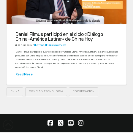
Daniel Filmus participó en el ciclo «Diálogo
China-América Latina» de China Hoy
29 JUNIO, 2026
NOTICIAS
,
ÚLTIMAS NOVEDADES
Daniel Filmus participó del cuarto episodio de «Diálogo China-América Latina», la serie audiovisual
producida por China Hoy que reúne a referentes de distintos países de la región para reflexionar
sobre los vínculos entre América Latina y China. Durante la entrevista, Filmus destacó la
importancia de fortalecer los espacios de cooperación internacional y sostuvo que la Iniciativa
para la Gobernanza Global …
Read More
CHINA
CIENCIA Y TECNOLOGÍA
COOPERACIÓN
Facebook
X
YouTube
Instagram