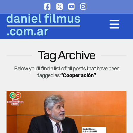
Facebook
X
YouTube
Instagram
Na
Tag Archive
Below you'll find a list of all posts that have been
tagged as
“Cooperación”