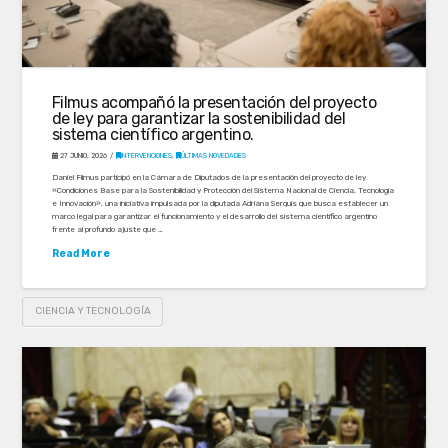
Filmus acompañó la presentación del proyecto
de ley para garantizar la sostenibilidad del
sistema científico argentino.
27 JUNIO, 2026
INTERVENCIONES
,
ÚLTIMAS NOVEDADES
Daniel Filmus participó en la Cámara de Diputados de la presentación del proyecto de ley
«Condiciones Base para la Sostenibilidad y Protección del Sistema Nacional de Ciencia, Tecnología
e Innovación», una iniciativa impulsada por la diputada Adriana Serquis que busca establecer un
marco legal para garantizar el funcionamiento y el desarrollo del sistema científico argentino
frente al profundo ajuste que …
Read More
CIENCIA Y TECNOLOGÍA