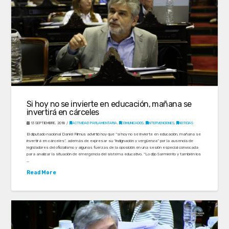
Si hoy no se invierte en educación, mañana se
invertirá en cárceles
13 SEPTIEMBRE, 2018
ACTIVIDAD PARLAMENTARIA
,
COMUNICADOS
,
INTERVENCIONES
,
NOTICIAS
El diputado nacional Daniel Filmus advirtió hoy que “si hoy no se invierte en educación, mañana se
invertirá en cárceles”, además de expresar su “indignación y vergüenza” por la ausencia de
legisladores del oficialismo y algunas fuerzas de la oposición en una sesión especial convocada
para analizar la situación de emergencia del sistema educativo. “Lo dijo Sarmiento y también los
…
Read More