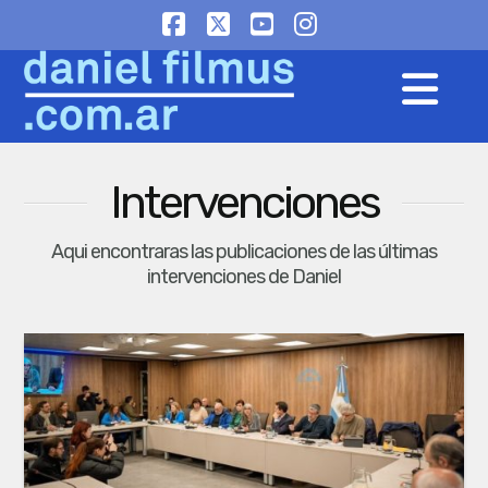
Facebook
X
YouTube
Instagram
Na
Intervenciones
Aqui encontraras las publicaciones de las últimas
intervenciones de Daniel