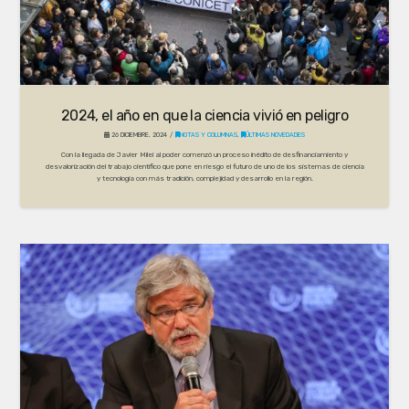
2024, el año en que la ciencia vivió en peligro
26 DICIEMBRE, 2024
NOTAS Y COLUMNAS
,
ÚLTIMAS NOVEDADES
Con la llegada de Javier Milei al poder comenzó un proceso inédito de desfinanciamiento y
desvalorización del trabajo científico que pone en riesgo el futuro de uno de los sistemas de ciencia
y tecnología con más tradición, complejidad y desarrollo en la región.