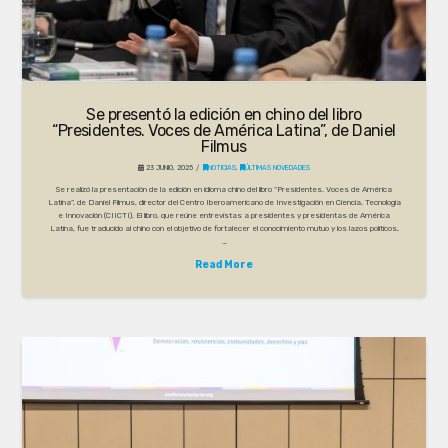
Se presentó la edición en chino del libro
“Presidentes. Voces de América Latina”, de Daniel
Filmus
23 JUNIO, 2025
NOTICIAS
,
ÚLTIMAS NOVEDADES
Se realizó la presentación de la edición en idioma chino del libro “Presidentes. Voces de América
Latina”, de Daniel Filmus, director del Centro Iberoamericano de Investigación en Ciencia, Tecnología
e Innovación (CIICTI). El libro, que reúne entrevistas a presidentes y presidentas de América
Latina, fue traducido al chino con el objetivo de fortalecer el conocimiento mutuo y los lazos políticos,
…
Read More