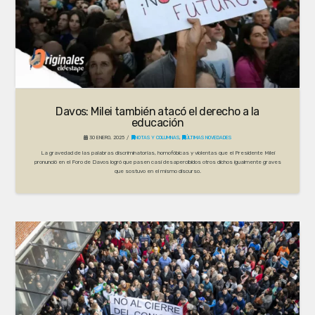
Davos: Milei también atacó el derecho a la
educación
30 ENERO, 2025
NOTAS Y COLUMNAS
,
ÚLTIMAS NOVEDADES
La gravedad de las palabras discriminatorias, homofóbicas y violentas que el Presidente Milei
pronunció en el Foro de Davos logró que pasen casi desapercibidos otros dichos igualmente graves
que sostuvo en el mismo discurso.