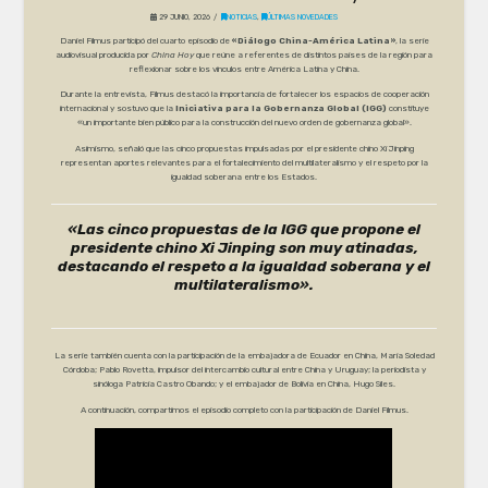
29 JUNIO, 2026
NOTICIAS
,
ÚLTIMAS NOVEDADES
Daniel Filmus participó del cuarto episodio de
«Diálogo China-América Latina»
, la serie
audiovisual producida por
China Hoy
que reúne a referentes de distintos países de la región para
reflexionar sobre los vínculos entre América Latina y China.
Durante la entrevista, Filmus destacó la importancia de fortalecer los espacios de cooperación
internacional y sostuvo que la
Iniciativa para la Gobernanza Global (IGG)
constituye
«un importante bien público para la construcción del nuevo orden de gobernanza global».
Asimismo, señaló que las cinco propuestas impulsadas por el presidente chino Xi Jinping
representan aportes relevantes para el fortalecimiento del multilateralismo y el respeto por la
igualdad soberana entre los Estados.
«Las cinco propuestas de la IGG que propone el
presidente chino Xi Jinping son muy atinadas,
destacando el respeto a la igualdad soberana y el
multilateralismo».
La serie también cuenta con la participación de la embajadora de Ecuador en China, María Soledad
Córdoba; Pablo Rovetta, impulsor del intercambio cultural entre China y Uruguay; la periodista y
sinóloga Patricia Castro Obando; y el embajador de Bolivia en China, Hugo Siles.
A continuación, compartimos el episodio completo con la participación de Daniel Filmus.