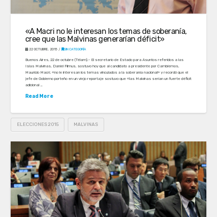
«A Macri no le interesan los temas de soberanía,
cree que las Malvinas generarían déficit»
22 OCTUBRE, 2015
SIN CATEGORÍA
Buenos Aires, 22 de octubre (Télam).- El secretario de Estado para Asuntos referidos a las
Islas Malvinas, Daniel Filmus, sostuvo hoy que al candidato a presidente por Cambiemos,
Mauricio Macri, «no le interesan los temas vinculados a la soberanía nacional» y recordó que el
jefe de Gobierno porteño en un viejo reportaje sostuvo que «las Malvinas serían un fuerte déficit
adicional …
Read More
ELECCIONES 2015
MALVINAS