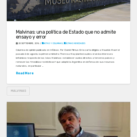
Malvinas: una política de Estado que no admite
ensayo y error
20 SEPTIEMBRE, 2016
NOTAS Y COLUMNAS
,
ÚLTIMAS NOVEDADES
Columna de opinión publicada en Infobae. Por Daniel Filmus En la carta dirigida a Mauricio Macri el
pasado 2 de agosto, la primera ministra Theresa May planteó cuáles eran los intereses
británicos respecto de las Islas Malvinas: establecer vuelos directos a terceros países y
remover las «medidas restrictivas» que adoptó la Argentina en defensa de sus recursos
naturales, en particular …
Read More
MALVINAS