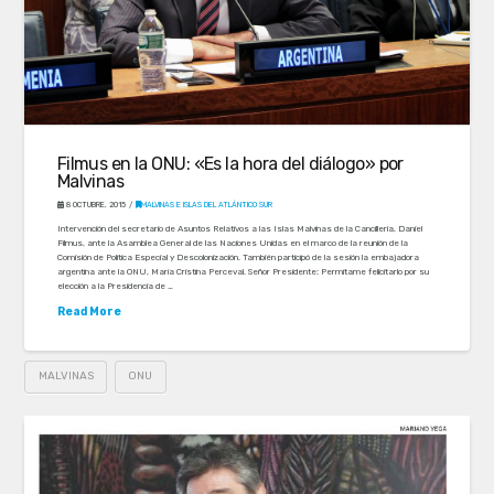
Filmus en la ONU: «Es la hora del diálogo» por
Malvinas
8 OCTUBRE, 2015
MALVINAS E ISLAS DEL ATLÁNTICO SUR
Intervención del secretario de Asuntos Relativos a las Islas Malvinas de la Cancillería, Daniel
Filmus, ante la Asamblea General de las Naciones Unidas en el marco de la reunión de la
Comisión de Política Especial y Descolonización. También participó de la sesión la embajadora
argentina ante la ONU, María Cristina Perceval. Señor Presidente: Permítame felicitarlo por su
elección a la Presidencia de …
Read More
MALVINAS
ONU