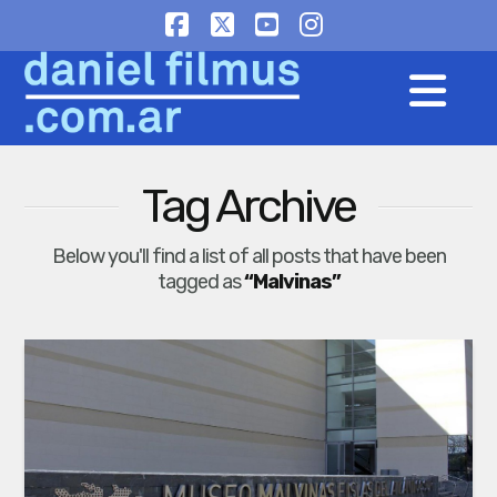
Facebook
X
YouTube
Instagram
Na
Tag Archive
Below you'll find a list of all posts that have been
tagged as
“Malvinas”