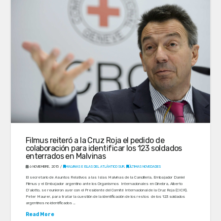
Filmus reiteró a la Cruz Roja el pedido de
colaboración para identificar los 123 soldados
enterrados en Malvinas
6 NOVIEMBRE, 2015
MALVINAS E ISLAS DEL ATLÁNTICO SUR
,
ÚLTIMAS NOVEDADES
El secretario de Asuntos Relativos a las Islas Malvinas de la Cancillería, Embajador Daniel
Filmus y el Embajador argentino ante los Organismos Internacionales en Ginebra, Alberto
D’alotto, se reunieron ayer con el Presidente del Comité Internacional de la Cruz Roja (CICR),
Peter Maurer, para tratar la cuestión de la identificación de los restos de los 123 soldados
argentinos no identificados …
Read More