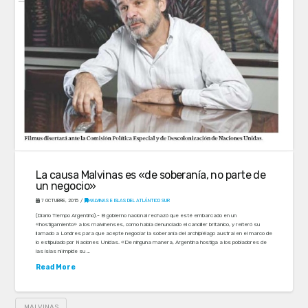
La causa Malvinas es «de soberanía, no parte de
un negocio»
7 OCTUBRE, 2015
MALVINAS E ISLAS DEL ATLÁNTICO SUR
(Diario Tiempo Argentino).- El gobierno nacional rechazó que esté embarcado en un
«hostigamiento» a los malvinenses, como había denunciado el canciller británico, y reiteró su
llamado a Londres para que acepte negociar la soberanía del archipiélago austral en el marco de
lo estipulado por Naciones Unidas. «De ninguna manera, Argentina hostiga a los pobladores de
las islas ni impide su …
Read More
MALVINAS