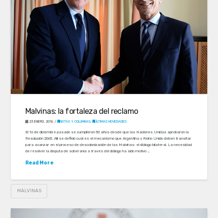
Malvinas: la fortaleza del reclamo
23 ENERO, 2016
NOTAS Y COLUMNAS
,
ÚLTIMAS NOVEDADES
El 16 de diciembre pasado se cumplieron 50 años desde que las Naciones Unidas aprobaron la
Resolución 2065. Allí se definió cuál es el mecanismo que Argentina y Reino Unido deben transitar
para avanzar en el proceso de descolonización de las Malvinas: el diálogo bilateral. La necesidad
de resolver la disputa de soberanía a través del diálogo ha sido motivo …
Read More
MALVINAS