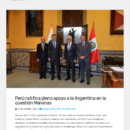
Perú ratifica pleno apoyo a la Argentina en la
cuestión Malvinas
14 SEPTIEMBRE, 2015
MALVINAS E ISLAS DEL ATLÁNTICO SUR
Buenos Aires, 14 de septiembre (Télam).- El secretario de Asuntos Relativos a las Islas
Malvinas, Daniel Filmus, mantuvo reuniones con autoridades del Perú y personalidades
vinculadas al ámbito de la política internacional de ese país, quienes ratificaron su apoyo a la
Argentina en el reclamo de soberanía sobre el archipiélago. Filmus se reunió con el viceministro