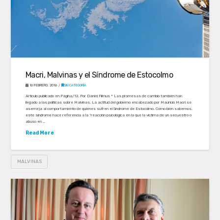
Macri, Malvinas y el Síndrome de Estocolmo
16 FEBRERO, 2016
SIN CATEGORÍA
Artículo publicado en Página/12. Por Daniel Filmus * Las promesas de cambio también han
llegado a las políticas sobre Malvinas. La actitud del gobierno encabezado por Mauricio Macri se
asemeja al comportamiento de quienes sufren el Síndrome de Estocolmo. Como bien sabemos,
este síndrome hace referencia a la “reacción psicológica en la que la víctima de un secuestro o
abuso en …
Read More
MALVINAS