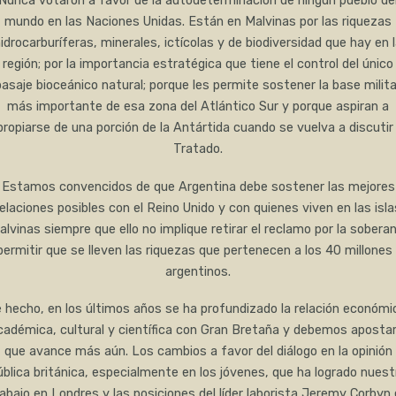
Nunca votaron a favor de la autodeterminación de ningún pueblo de
mundo en las Naciones Unidas. Están en Malvinas por las riquezas
idrocarburíferas, minerales, ictícolas y de biodiversidad que hay en 
región; por la importancia estratégica que tiene el control del único
pasaje bioceánico natural; porque les permite sostener la base milita
más importante de esa zona del Atlántico Sur y porque aspiran a
propiarse de una porción de la Antártida cuando se vuelva a discutir 
Tratado.
Estamos convencidos de que Argentina debe sostener las mejores
relaciones posibles con el Reino Unido y con quienes viven en las isla
alvinas siempre que ello no implique retirar el reclamo por la soberan
permitir que se lleven las riquezas que pertenecen a los 40 millones
argentinos.
 hecho, en los últimos años se ha profundizado la relación económi
cadémica, cultural y científica con Gran Bretaña y debemos apostar
que avance más aún. Los cambios a favor del diálogo en la opinión
ública británica, especialmente en los jóvenes, que ha logrado nuest
abajo en Londres y las posiciones del líder laborista Jeremy Corbyn