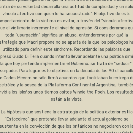
ontra de su voluntad desarrolla una actitud de complicidad y un sóli
vínculo afectivo con quien lo ha secuestrado”. El objetivo de este
mportamiento de la víctima es evitar, a través del “vínculo afectiv
ue el victimario incremente el nivel de agresión. Si consideramos q
toda “usurpación” significa un abuso, entenderemos por qué la
strategia que Macri propone no se aparta de la que los psicólogos h
utilizado para definir este síndrome. Recordando las palabras que
presó Guido Di Tella cuando intentó llevar adelante una política simi
 la que hoy pretende implementar el Gobierno, se trata de “seducir” 
surpador. Para lograr este objetivo, en la década de los 90 el cancill
e Carlos Menem no sólo firmó acuerdos que facilitaban la entrega d
petróleo y la pesca de la Plataforma Continental Argentina, tambié
nvió a los isleños unos tiernos ositos Winnie the Pooh. Los resultad
están a la vista.
La hipótesis que sostiene la estrategia de la política exterior estilo
“Estocolmo” que pretende llevar adelante el actual gobierno se
sustenta en la convicción de que los británicos no negociaron con l