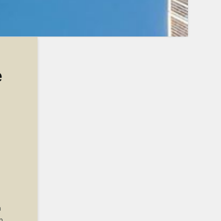
e
a
n