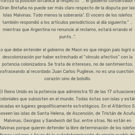
ntetizó la posición británica al respecto: “… el gobierno conservador
Gran Bretaña no puede ser más claro respecto de la disputa por las
Islas Malvinas. Todo menos la soberanía”. El vocero de los isleños
también respondió a los artículos periodísticos al día siguiente:” …
mientras que Argentina no renuncie al reclamo, estará errando el
punto…”.
o que debe entender el gobierno de Macri es que ningún país logró 
descolonización por haber estrechado el “vínculo afectivo” con la
potencia colonizadora. Se trata de intereses, no de sentimientos.
rafraseando al recordado Juan Carlos Pugliese, no es una cuestión
corazón sino de bolsillo.
El Reino Unido es la potencia que administra 10 de las 17 situacione
coloniales que subsisten en el mundo. Todas éstas son islas y está
bicadas en lugares geopolíticamente estratégicos. En el Atlántico S
poseen las islas de Santa Helena, de Ascención, de Tristán de Acuña
Malvinas, Georgias y Sandwich del Sur, entre otras. No están en
alvinas porque quieren defender la libre determinación de los isleño