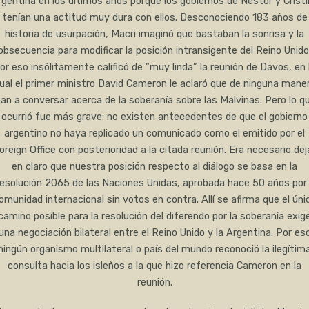
gentina en los últimos años porque los gobiernos de Néstor y Crist
tenían una actitud muy dura con ellos. Desconociendo 183 años de
historia de usurpación, Macri imaginó que bastaban la sonrisa y la
obsecuencia para modificar la posición intransigente del Reino Unido
or eso insólitamente calificó de “muy linda” la reunión de Davos, en 
ual el primer ministro David Cameron le aclaró que de ninguna mane
ban a conversar acerca de la soberanía sobre las Malvinas. Pero lo q
ocurrió fue más grave: no existen antecedentes de que el gobierno
argentino no haya replicado un comunicado como el emitido por el
oreign Office con posterioridad a la citada reunión. Era necesario dej
en claro que nuestra posición respecto al diálogo se basa en la
esolución 2065 de las Naciones Unidas, aprobada hace 50 años por 
omunidad internacional sin votos en contra. Allí se afirma que el úni
camino posible para la resolución del diferendo por la soberanía exig
una negociación bilateral entre el Reino Unido y la Argentina. Por es
ningún organismo multilateral o país del mundo reconoció la ilegítim
consulta hacia los isleños a la que hizo referencia Cameron en la
reunión.