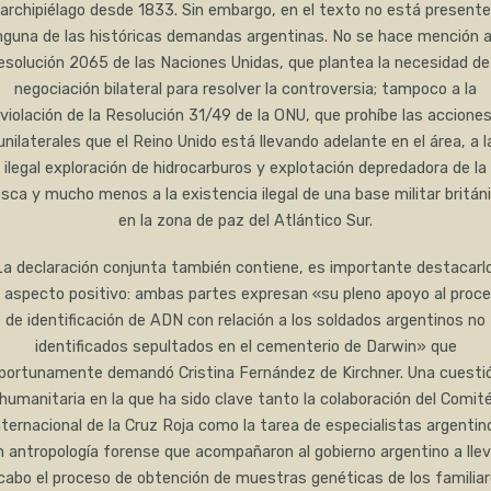
archipiélago desde 1833. Sin embargo, en el texto no está presente
nguna de las históricas demandas argentinas. No se hace mención a
esolución 2065 de las Naciones Unidas, que plantea la necesidad de 
negociación bilateral para resolver la controversia; tampoco a la
violación de la Resolución 31/49 de la ONU, que prohíbe las accione
unilaterales que el Reino Unido está llevando adelante en el área, a l
ilegal exploración de hidrocarburos y explotación depredadora de la
sca y mucho menos a la existencia ilegal de una base militar britán
en la zona de paz del Atlántico Sur.
La declaración conjunta también contiene, es importante destacarlo
 aspecto positivo: ambas partes expresan «su pleno apoyo al proc
de identificación de ADN con relación a los soldados argentinos no
identificados sepultados en el cementerio de Darwin» que
portunamente demandó Cristina Fernández de Kirchner. Una cuesti
humanitaria en la que ha sido clave tanto la colaboración del Comit
nternacional de la Cruz Roja como la tarea de especialistas argentin
n antropología forense que acompañaron al gobierno argentino a llev
cabo el proceso de obtención de muestras genéticas de los familia