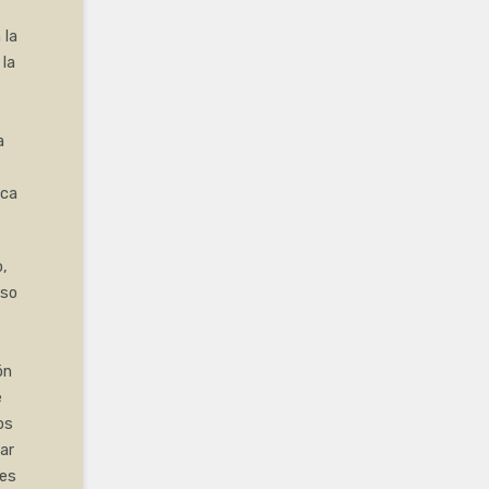
 la
la
s
a
ica
,
eso
ón
é
os
ar
res