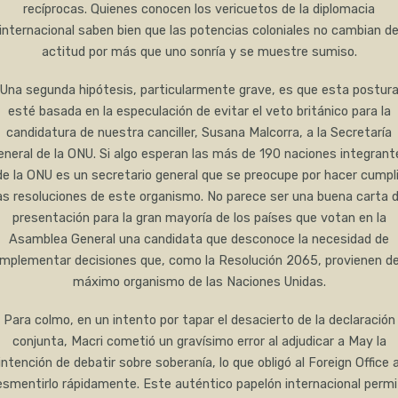
recíprocas. Quienes conocen los vericuetos de la diplomacia
internacional saben bien que las potencias coloniales no cambian d
actitud por más que uno sonría y se muestre sumiso.
Una segunda hipótesis, particularmente grave, es que esta postur
esté basada en la especulación de evitar el veto británico para la
candidatura de nuestra canciller, Susana Malcorra, a la Secretaría
eneral de la ONU. Si algo esperan las más de 190 naciones integrant
de la ONU es un secretario general que se preocupe por hacer cumpli
as resoluciones de este organismo. No parece ser una buena carta 
presentación para la gran mayoría de los países que votan en la
Asamblea General una candidata que desconoce la necesidad de
implementar decisiones que, como la Resolución 2065, provienen de
máximo organismo de las Naciones Unidas.
Para colmo, en un intento por tapar el desacierto de la declaración
conjunta, Macri cometió un gravísimo error al adjudicar a May la
intención de debatir sobre soberanía, lo que obligó al Foreign Office 
esmentirlo rápidamente. Este auténtico papelón internacional permi