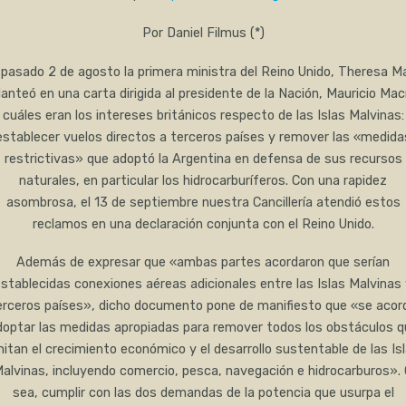
Por Daniel Filmus (*)
 pasado 2 de agosto la primera ministra del Reino Unido, Theresa M
lanteó en una carta dirigida al presidente de la Nación, Mauricio Macr
cuáles eran los intereses británicos respecto de las Islas Malvinas:
establecer vuelos directos a terceros países y remover las «medida
restrictivas» que adoptó la Argentina en defensa de sus recursos
naturales, en particular los hidrocarburíferos. Con una rapidez
asombrosa, el 13 de septiembre nuestra Cancillería atendió estos
reclamos en una declaración conjunta con el Reino Unido.
Además de expresar que «ambas partes acordaron que serían
stablecidas conexiones aéreas adicionales entre las Islas Malvinas
erceros países», dicho documento pone de manifiesto que «se acor
doptar las medidas apropiadas para remover todos los obstáculos q
mitan el crecimiento económico y el desarrollo sustentable de las Is
alvinas, incluyendo comercio, pesca, navegación e hidrocarburos».
sea, cumplir con las dos demandas de la potencia que usurpa el