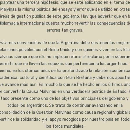
plantear una tercera hipótesis: que se esté aplicando en el tema de
Malvinas la misma política del ensayo y error que se utilizó en otras
áreas de gestión pública de este gobierno. Hay que advertir que en l
diplomacia internacional cuesta mucho revertir las consecuencias d
errores tan graves.
Estamos convencidos de que la Argentina debe sostener las mejore
elaciones posibles con el Reino Unido y con quienes viven en las Isl
alvinas siempre que ello no implique retirar el reclamo por la soberan
permitir que se lleven las riquezas que pertenecen a los argentinos.
hecho, en los últimos años se ha profundizado la relación económica
cadémica, cultural y científica con Gran Bretaña y debemos apostar
ue avance más aún. Es mucho lo que se ha hecho en los últimos añ
or convertir la Causa Malvinas en una verdadera política de Estado. 
tado presente como uno de los objetivos principales del gobierno y
todos los argentinos. Se trata de continuar avanzando en la
consolidación de la Cuestión Malvinas como causa regional y global 
partir de la solidaridad y el apoyo recogidos por nuestro país en todo
los foros mundiales.