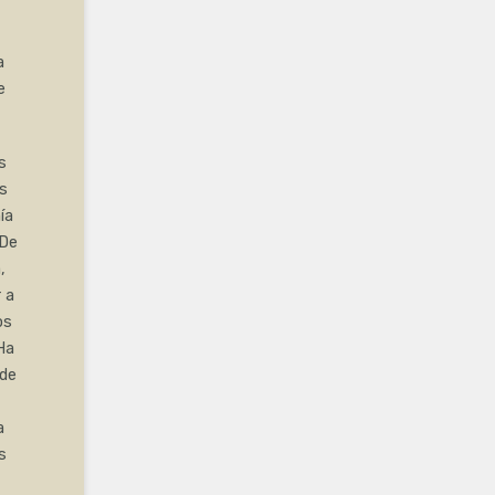
a
e
s
as
ía
 De
,
 a
os
Ha
 de
a
s