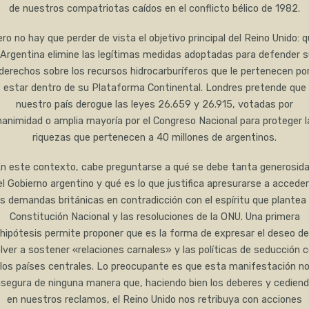
de nuestros compatriotas caídos en el conflicto bélico de 1982.
ro no hay que perder de vista el objetivo principal del Reino Unido: 
 Argentina elimine las legítimas medidas adoptadas para defender 
derechos sobre los recursos hidrocarburíferos que le pertenecen po
estar dentro de su Plataforma Continental. Londres pretende que
nuestro país derogue las leyes 26.659 y 26.915, votadas por
nanimidad o amplia mayoría por el Congreso Nacional para proteger l
riquezas que pertenecen a 40 millones de argentinos.
n este contexto, cabe preguntarse a qué se debe tanta generosid
el Gobierno argentino y qué es lo que justifica apresurarse a acceder
as demandas británicas en contradicción con el espíritu que plantea 
Constitución Nacional y las resoluciones de la ONU. Una primera
hipótesis permite proponer que es la forma de expresar el deseo de
lver a sostener «relaciones carnales» y las políticas de seducción 
los países centrales. Lo preocupante es que esta manifestación n
segura de ninguna manera que, haciendo bien los deberes y cedien
en nuestros reclamos, el Reino Unido nos retribuya con acciones