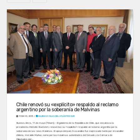
Chile renovó su «explícito» respaldo al reclamo
argentino por la soberanía de Malvinas
11 MAYO, 2015
MALVINAS E ISLAS DEL ATLÁNTICO SUR
Buenos Aires, 11 de mayo (Télam).- El gobierno de la República de Chile, que encabeza la
presidenta Michelle Bachelet, renovó hoy su «explícito» respaldo al reclamo argentino por la
soberanía de las Islas Malvinas. El apoyo del país trasandino fue expresado tanto por el canciller
chileno, Heraldo Muñoz, como por las máximas autoridades del Senado y la Cámara de
Diputados del …