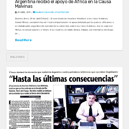
Argentina recibió el apoyo de África en la Causa
Malvinas
29 ABRIL, 2015
MALVINAS E ISLAS DEL ATLÁNTICO SUR
Buenos Aires, 29 de abril (Télam).- El secretario de Asuntos Relativos a las Islas Malvinas,
Daniel Filmus, consideró hoy de «suma importancia» el apoyo brindado por los países africanos a
la reivindicación argentina del ejercicio de la soberanía sobre las Islas Malvinas. Así se expresó
Filmus en declaraciones a Télam, tras reunirse en Addis Abeba, Etiopía, con miembros del Grupo
de …
Read More
MALVINAS