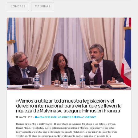
LONDRES
MALVINAS
«Vamos a utilizar toda nuestra legislación y el
derecho internacional para evitar que se lleven la
riqueza de Malvinas», aseguró Filmus en Francia
15 ABRIL, 2015
MALVINAS E ISLAS DEL ATLÁNTICO SUR
,
ÚLTIMAS NOVEDADES
Buenos Aires, 15 de abril (Télam).- El secretario de Asuntos Relativos a las Islas Malvinas,
Daniel Filmus, resaltó hoy que el gobierno nacional utilizará «toda la legislación y el derecho
internacional para evitar que se lleven la riqueza de Malvinas», al participar de la conferencia
«Malvinas, 50 años de esfuerzos multilaterales por la paz», realizada en la sede de la