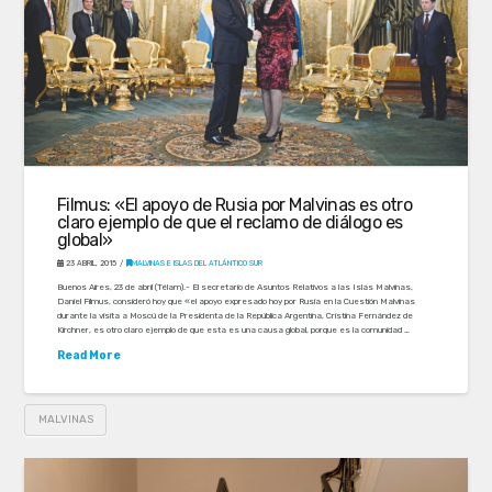
Filmus: «El apoyo de Rusia por Malvinas es otro
claro ejemplo de que el reclamo de diálogo es
global»
23 ABRIL, 2015
MALVINAS E ISLAS DEL ATLÁNTICO SUR
Buenos Aires, 23 de abril (Télam).- El secretario de Asuntos Relativos a las Islas Malvinas,
Daniel Filmus, consideró hoy que «el apoyo expresado hoy por Rusia en la Cuestión Malvinas
durante la visita a Moscú de la Presidenta de la República Argentina, Cristina Fernández de
Kirchner, es otro claro ejemplo de que esta es una causa global, porque es la comunidad …
Read More
MALVINAS