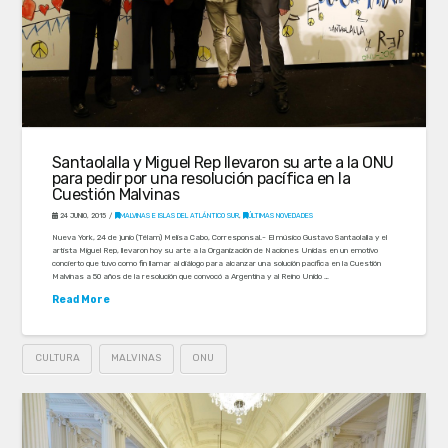
Santaolalla y Miguel Rep llevaron su arte a la ONU
para pedir por una resolución pacífica en la
Cuestión Malvinas
24 JUNIO, 2015
MALVINAS E ISLAS DEL ATLÁNTICO SUR
,
ÚLTIMAS NOVEDADES
Nueva York, 24 de junio (Télam) Melisa Cabo, Corresponsal.- El músico Gustavo Santaolalla y el
artista Miguel Rep, llevaron hoy su arte a la Organización de Naciones Unidas en un emotivo
concierto que tuvo como fin llamar al diálogo para alcanzar una solución pacífica en la Cuestión
Malvinas a 50 años de la resolución que convocó a Argentina y al Reino Unido …
Read More
CULTURA
MALVINAS
ONU