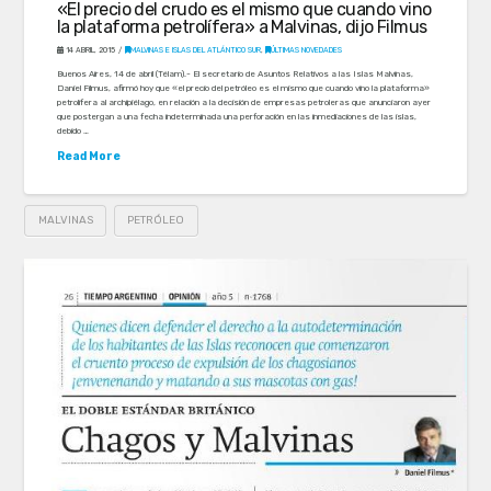
«El precio del crudo es el mismo que cuando vino
la plataforma petrolífera» a Malvinas, dijo Filmus
14 ABRIL, 2015
MALVINAS E ISLAS DEL ATLÁNTICO SUR
,
ÚLTIMAS NOVEDADES
Buenos Aires, 14 de abril (Télam).- El secretario de Asuntos Relativos a las Islas Malvinas,
Daniel Filmus, afirmó hoy que «el precio del petróleo es el mismo que cuando vino la plataforma»
petrolífera al archipiélago, en relación a la decisión de empresas petroleras que anunciaron ayer
que postergan a una fecha indeterminada una perforación en las inmediaciones de las islas,
debido …
Read More
MALVINAS
PETRÓLEO