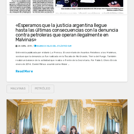
«Esperamos que la justicia argentina llegue
hasta las últimas consecuencias con la denuncia
contra petroleras que operan ilegalmente en
Malvinas»
28 ABRIL, 2015
MALVINAS E ISLAS DEL ATLÁNTICO SUR
Entrevista publicada por el diario La Prensa. El secretario de Asuntos Relativos a las Malvinas,
sostuvo que la denuncia ya fue radicada en la fiscalía de Río Grande, Tierra del Fuego. También
realizó un balance de la actividad que realiza a frente de la Secretaría. Por Pablo S. Otero El 6 de
enero de 2014, Daniel Filmus asumió como titular …
Read More
MALVINAS
PETRÓLEO