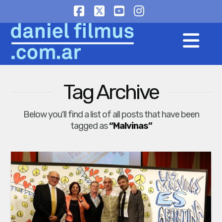
Facebook
X
YouTube
Instagram
Na
Tag Archive
Below you'll find a list of all posts that have been
tagged as
“Malvinas”