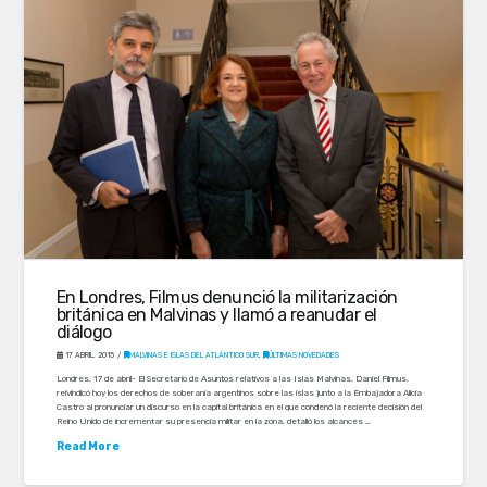
En Londres, Filmus denunció la militarización
británica en Malvinas y llamó a reanudar el
diálogo
17 ABRIL, 2015
MALVINAS E ISLAS DEL ATLÁNTICO SUR
,
ÚLTIMAS NOVEDADES
Londres, 17 de abril- El Secretario de Asuntos relativos a las Islas Malvinas, Daniel Filmus,
reivindicó hoy los derechos de soberanía argentinos sobre las islas junto a la Embajadora Alicia
Castro al pronunciar un discurso en la capital británica en el que condenó la reciente decisión del
Reino Unido de incrementar su presencia militar en la zona, detalló los alcances …
Read More