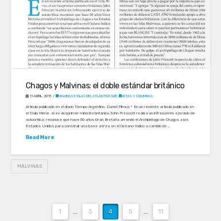
Chagos y Malvinas: el doble estándar británico
11 ABRIL, 2015
MALVINAS E ISLAS DEL ATLÁNTICO SUR
,
NOTAS Y COLUMNAS
Artículo publicado en el diario Tiempo Argentino. Daniel Filmus * En un reciente artículo publicado en
el Daily Mirror, el ex viceprimer ministro británico John Prescott realiza un infrecuente ejercicio de
autocrítica: reconoce que hace 50 años Gran Bretaña arrendó el Archipiélago de Chagos a los
Estados Unidos para construir una base aérea en el Océano Indico a cambio de …
Read More
MALVINAS
1
...
3
4
5
...
11