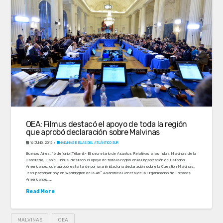
OEA: Filmus destacó el apoyo de toda la región
que aprobó declaración sobre Malvinas
16 JUNIO, 2015
MALVINAS E ISLAS DEL ATLÁNTICO SUR
Buenos Aires, 16 de junio (Télam).- El secretario de Asuntos Relativos a las Islas Malvinas de la
Cancillería, Daniel Filmus, destacó el apoyo de toda la región en la Organización de Estados
Americanos, que aprobó esta tarde por unanimidad una declaración sobre la Cuestión Malvinas.
Tras participar hoy en Washington de la 45º Asamblea General de la Organización de Estados
Americanos, …
Read More
MALVINAS
OEA