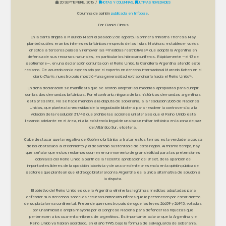
20 SEPTIEMBRE, 2016
NOTAS Y COLUMNAS
,
ÚLTIMAS NOVEDADES
Columna de opinión
publicada en Infobae
.
Por Daniel Filmus
En la carta dirigida a Mauricio Macri el pasado 2 de agosto, la primera ministra Theresa May
planteó cuáles eran los intereses británicos respecto de las Islas Malvinas: establecer vuelos
directos a terceros países y remover las «medidas restrictivas» que adoptó la Argentina en
defensa de sus recursos naturales, en particular los hidrocarburíferos. Rápidamente —el 13 de
septiembre—, en una declaración conjunta con el Reino Unido, la Cancillería Argentina atendió este
reclamo. De acuerdo con lo expresado por el experto en derecho internacional Marcelo Kohen en el
diario
Clarín
, nuestro país mostró «una generosidad extraordinaria hacia el Reino Unido».
En dicha declaración se manifiesta que se acordó adoptar las medidas apropiadas para cumplir
con las dos demandas británicas. Por el contrario, ninguna de las históricas demandas argentinas
está presente. No se hace mención a la disputa de soberanía, a la resolución 2065 de Naciones
Unidas, que plantea la necesidad de la negociación bilateral para resolver la controversia; a la
violación de la resolución 31/49, que prohíbe las acciones unilaterales que el Reino Unido está
llevando adelante en el área, ni a la existencia ilegal de una base militar británica en la zona de paz
del Atlántico Sur, etcétera.
Cabe destacar que la negativa del Gobierno británico a tratar estos temas es la verdadera causa
de los obstáculos al crecimiento y el desarrollo sustentable de esta región. Al mismo tiempo, hay
que señalar que estos reclamos ocurren en un momento de gran debilidad para las pretensiones
coloniales del Reino Unido a partir de la reciente aprobación del Brexit, de la aparición de
importantes líderes de la oposición laborista y de una creciente presencia en la opinión pública de
sectores que plantean que el diálogo bilateral con la Argentina es la única alternativa de solución a
la disputa.
El objetivo del Reino Unido es que la Argentina elimine las legítimas medidas adoptadas para
defender sus derechos sobre los recursos hidrocarburíferos que le pertenecen por estar dentro
de su plataforma continental. Pretende que nuestro país derogue las leyes 26659 y 26915, votadas
por unanimidad o amplia mayoría por el Congreso Nacional para defender las riquezas que
pertenecen a los cuarenta millones de argentinos. Es importante aclarar que la Argentina y el
Reino Unido ya habían acordado, en el año 1995, bajo la fórmula de salvaguarda de soberanía,