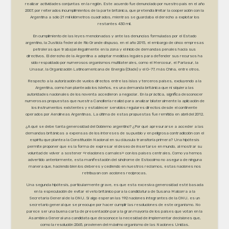
realizar actividades conjuntas en la región. Este acuerdo fue denunciado por nuestro país en el año
2007, por reiterados incumplimientos de la parte británica, que pretendía limitar la cooperación con la
Argentina a sólo 21 mil kilómetros cuadrados, mientras se guardaba el derecho a explotar los
restantes 430 mil.
En cumplimiento de las leyes mencionadas y ante las denuncias formuladas por el Estado
argentino, la Justicia federal de Río Grande dispuso, en el año 2015, el embargo de cinco empresas
petroleras que trabajan ilegalmente en la zona y el inicio de demandas penales hacia sus
directivos. El derecho de la Argentina a adoptar medidas legales para defender sus recursos ha
sido respaldado por numerosos organismos multilaterales, como el Mercosur, el Parlasur, la
Unasur, la Organización Latinoamericana de Energía (Olade) y el G-77, más China, entre otros.
Respecto a la autorización de vuelos directos entre las islas y terceros países, excluyendo a la
Argentina, como han planteado los isleños, es una demanda británica que ni siquiera las
autoridades nacionales de los noventa accedieron a negociar. En la práctica, significa desconocer
numerosas propuestas que nuestra Cancillería realizó para analizar bilateralmente la aplicación de
los instrumentos existentes y establecer servicios regulares directos desde el continente
operados por Aerolíneas Argentinas. La última de estas propuestas fue remitida en abril del 2012.
¿A qué se debe tanta generosidad del Gobierno argentino? ¿Por qué apresurarse a acceder a las
demandas británicas a expensas de los intereses de su pueblo y en peligrosa contradicción con el
espíritu que plantea la Constitución Nacional en su cláusula transitoria primera? Una hipótesis
permite proponer que es la forma de expresar el deseo de insertarse en mundo, al mostrar su
voluntad de volver a sostener «relaciones carnales» con los países centrales. Como ya hemos
advertido anteriormente, esta manifestación del síndrome de Estocolmo no asegura de ninguna
manera que, haciendo bien los deberes y cediendo en nuestros reclamos, estas naciones nos
retribuyan con acciones recíprocas.
Una segunda hipótesis, particularmente grave, es que esta excesiva generosidad esté basada
en la especulación de evitar el veto británico para la candidatura de Susana Malcorra a la
Secretaría General de la ONU. Si algo esperan las 192 naciones integrantes de la ONU, es un
secretario general que se preocupe por hacer cumplir las resoluciones de este organismo. No
parece ser una buena carta de presentación para la gran mayoría de los países que votan en la
Asamblea General una candidata que desconoce la necesidad de implementar decisiones que,
como la resolución 2065, provienen del máximo organismo de las Naciones Unidas.