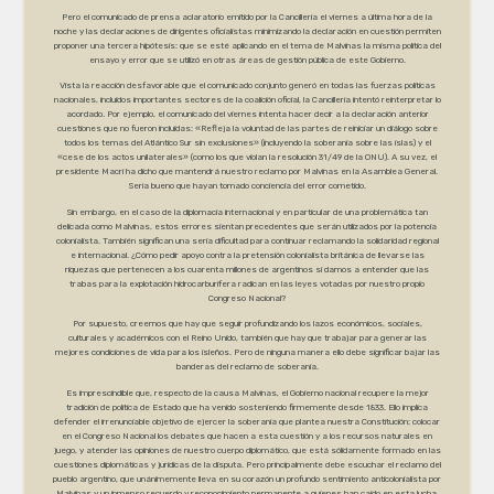
Pero el comunicado de prensa aclaratorio emitido por la Cancillería el viernes a última hora de la
noche y las declaraciones de dirigentes oficialistas minimizando la declaración en cuestión permiten
proponer una tercera hipótesis: que se esté aplicando en el tema de Malvinas la misma política del
ensayo y error que se utilizó en otras áreas de gestión pública de este Gobierno.
Vista la reacción desfavorable que el comunicado conjunto generó en todas las fuerzas políticas
nacionales, incluidos importantes sectores de la coalición oficial, la Cancillería intentó reinterpretar lo
acordado. Por ejemplo, el comunicado del viernes intenta hacer decir a la declaración anterior
cuestiones que no fueron incluidas: «Refleja la voluntad de las partes de reiniciar un diálogo sobre
todos los temas del Atlántico Sur sin exclusiones» (incluyendo la soberanía sobre las islas) y el
«cese de los actos unilaterales» (como los que violan la resolución 31/49 de la ONU). A su vez, el
presidente Macri ha dicho que mantendrá nuestro reclamo por Malvinas en la Asamblea General.
Sería bueno que hayan tomado conciencia del error cometido.
Sin embargo, en el caso de la diplomacia internacional y en particular de una problemática tan
delicada como Malvinas, estos errores sientan precedentes que serán utilizados por la potencia
colonialista. También significan una seria dificultad para continuar reclamando la solidaridad regional
e internacional. ¿Cómo pedir apoyo contra la pretensión colonialista británica de llevarse las
riquezas que pertenecen a los cuarenta millones de argentinos si damos a entender que las
trabas para la explotación hidrocarburífera radican en las leyes votadas por nuestro propio
Congreso Nacional?
Por supuesto, creemos que hay que seguir profundizando los lazos económicos, sociales,
culturales y académicos con el Reino Unido, también que hay que trabajar para generar las
mejores condiciones de vida para los isleños. Pero de ninguna manera ello debe significar bajar las
banderas del reclamo de soberanía.
Es imprescindible que, respecto de la causa Malvinas, el Gobierno nacional recupere la mejor
tradición de política de Estado que ha venido sosteniendo firmemente desde 1833. Ello implica
defender el irrenunciable objetivo de ejercer la soberanía que plantea nuestra Constitución; colocar
en el Congreso Nacional los debates que hacen a esta cuestión y a los recursos naturales en
juego, y atender las opiniones de nuestro cuerpo diplomático, que está sólidamente formado en las
cuestiones diplomáticas y jurídicas de la disputa. Pero principalmente debe escuchar el reclamo del
pueblo argentino, que unánimemente lleva en su corazón un profundo sentimiento anticolonialista por
Malvinas y un inmenso recuerdo y reconocimiento permanente a quienes han caído en esta lucha.