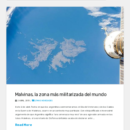
Malvinas, la zona más militarizada del mundo
2 ABRIL, 2015
ÚLTIMAS NOVEDADES
Este 2 de abril, fecha en que los argentinos conmemoramos el Día del Veterano y de los Caídos
en la Guerra de Malvinas, ocurre en un contexto muy particular. Con el injustificado e inverosímil
argumento de que Argentina significa “una amenaza muy viva” de una agresión armada en las
Islas Malvinas, el secretario de Defensa británico acaba de declarar ante …
Read More