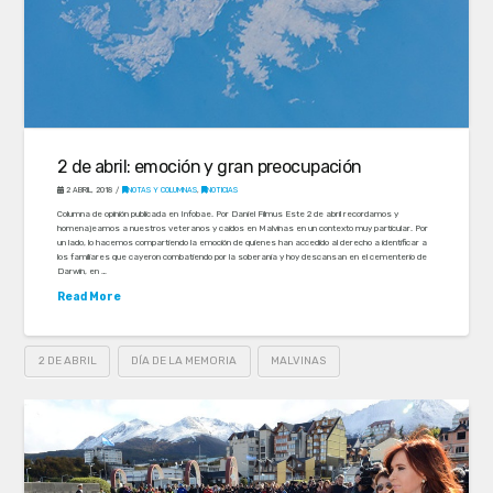
2 de abril: emoción y gran preocupación
2 ABRIL, 2018
NOTAS Y COLUMNAS
,
NOTICIAS
Columna de opinión publicada en Infobae. Por Daniel Filmus Este 2 de abril recordamos y
homenajeamos a nuestros veteranos y caídos en Malvinas en un contexto muy particular. Por
un lado, lo hacemos compartiendo la emoción de quienes han accedido al derecho a identificar a
los familiares que cayeron combatiendo por la soberanía y hoy descansan en el cementerio de
Darwin, en …
Read More
2 DE ABRIL
DÍA DE LA MEMORIA
MALVINAS