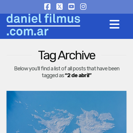
Facebook
X
YouTube
Instagram
Na
Tag Archive
Below you'll find a list of all posts that have been
tagged as
“2 de abril”