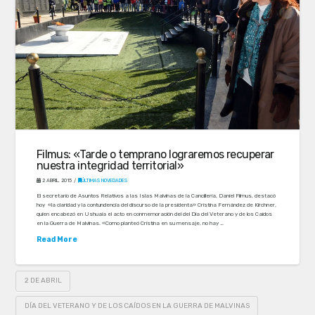
Filmus: «Tarde o temprano lograremos recuperar
nuestra integridad territorial»
2 ABRIL, 2015
ÚLTIMAS NOVEDADES
El secretario de Asuntos Relativos a las Islas Malvinas de la Cancillería, Daniel Filmus, destacó
hoy «la claridad y la contundencia del discurso de la presidenta» Cristina Fernández de Kirchner,
quien encabezó en Ushuaia el acto en conmemoración del del Día del Veterano y de los Caídos
en la Guerra de Malvinas. «Como planteó Cristina en su mensaje, no hay …
Read More
2 DE ABRIL
DÍA DEL VETERANO Y DE LOS CAÍDOS EN LA GUERRA DE MALVINAS