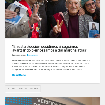
“En esta elección decidimos si seguimos
avanzando o empezamos a dar marcha atrás”
20 JULIO, 2013
COMUNICADOS
El senador nacional por Buenos Aires y candidato a renovar la banca, Daniel Filmus, consideró
hoy que “la prioridad de esta elección tiene que ver con poder avanzar en un país en dónde el
trabajo sea el eje central del crecimiento, lo que hemos conseguido desde 2003 no está
asegurado para siempre y es necesario seguir trabajando para poder profundizar y …
Read More
CIUDAD DE BUENOS AIRES