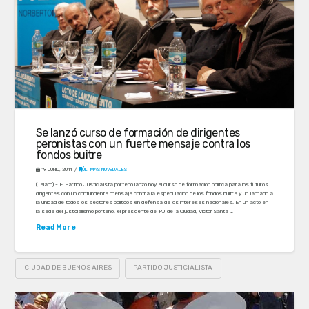
Se lanzó curso de formación de dirigentes
peronistas con un fuerte mensaje contra los
fondos buitre
19 JUNIO, 2014
ÚLTIMAS NOVEDADES
(Télam).- El Partido Justicialista porteño lanzó hoy el curso de formación política para los futuros
dirigentes con un contundente mensaje contra la especulación de los fondos buitre y un llamado a
la unidad de todos los sectores políticos en defensa de los intereses nacionales. En un acto en
la sede del justicialismo porteño, el presidente del PJ de la Ciudad, Víctor Santa …
Read More
CIUDAD DE BUENOS AIRES
PARTIDO JUSTICIALISTA