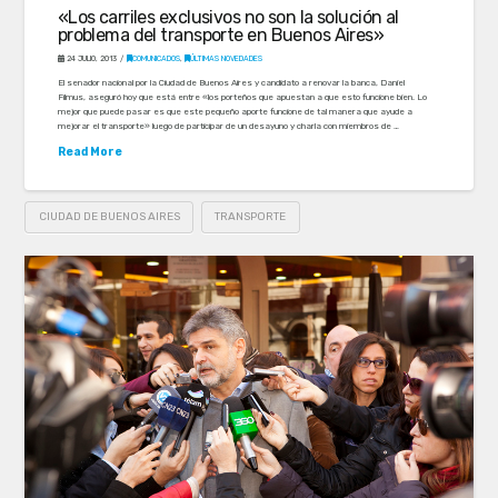
«Los carriles exclusivos no son la solución al
problema del transporte en Buenos Aires»
24 JULIO, 2013
COMUNICADOS
,
ÚLTIMAS NOVEDADES
El senador nacional por la Ciudad de Buenos Aires y candidato a renovar la banca, Daniel
Filmus, aseguró hoy que está entre «los porteños que apuestan a que esto funcione bien. Lo
mejor que puede pasar es que este pequeño aporte funcione de tal manera que ayude a
mejorar el transporte» luego de participar de un desayuno y charla con miembros de …
Read More
CIUDAD DE BUENOS AIRES
TRANSPORTE