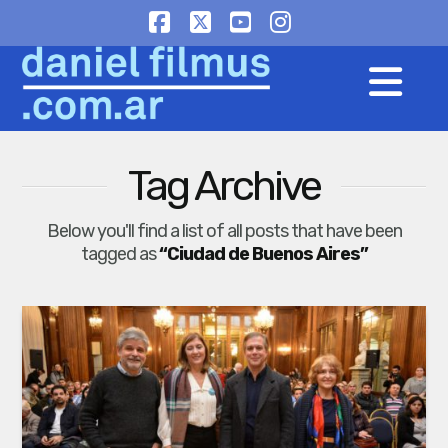
Facebook
X
YouTube
Instagram
Na
Tag Archive
Below you'll find a list of all posts that have been
tagged as
“Ciudad de Buenos Aires”