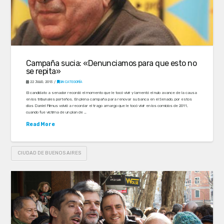
Campaña sucia: «Denunciamos para que esto no
se repita»
22 JULIO, 2013
SIN CATEGORÍA
El candidato a senador recordó el momento que le tocó vivir y lamentó el nulo avance de la causa
en los tribunales porteños. En plena campaña para renovar su banca en el Senado, por estos
días Daniel Filmus volvió a recordar el trago amargo que le tocó vivir en los comicios de 2011,
cuando fue víctima de un plan de …
Read More
CIUDAD DE BUENOS AIRES