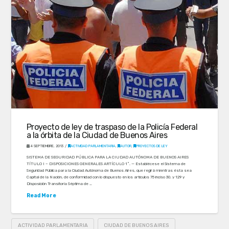
Proyecto de ley de traspaso de la Policía Federal
a la órbita de la Ciudad de Buenos Aires
4 SEPTIEMBRE, 2013
ACTIVIDAD PARLAMENTARIA
,
AUTOR
,
PROYECTOS DE LEY
SISTEMA DE SEGURIDAD PÚBLICA PARA LA CIUDAD AUTÓNOMA DE BUENOS AIRES
TÍTULO I – DISPOSICIONES GENERALES ARTÍCULO 1º. — Establécese el Sistema de
Seguridad Pública para la Ciudad Autónoma de Buenos Aires, que regirá mientras ésta sea
Capital de la Nación, de conformidad con lo dispuesto en los artículos 75 inciso 30. y 129 y
Disposición Transitoria Séptima de …
Read More
ACTIVIDAD PARLAMENTARIA
CIUDAD DE BUENOS AIRES