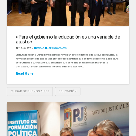
«Para el gobierno la educación es una variable de
ajuste»
11 JULIO, 2018
NOTICIAS
,
ÚLTIMAS NOVEDADES
El diputado nacional Daniel Filmus participó hoy de un acto en defensa de la educación pública, la
formación docente de calidad y los profesorados porteños que se llevó a cabo en la Legislatura
de la Ciudad de Buenos Aires. El encuentro, que se realizó en el Salón San Martín de la
Legislatura, también contó con la presencia del legislador Roy …
Read More
CIUDAD DE BUENOS AIRES
EDUCACIÓN