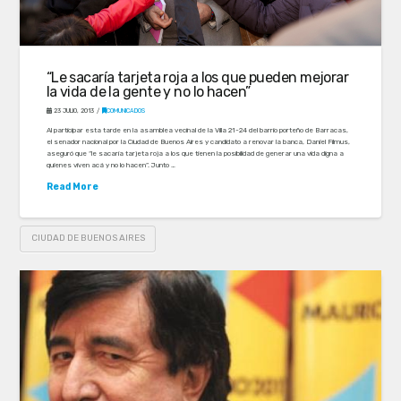
“Le sacaría tarjeta roja a los que pueden mejorar
la vida de la gente y no lo hacen”
23 JULIO, 2013
COMUNICADOS
Al participar esta tarde en la asamblea vecinal de la Villa 21-24 del barrio porteño de Barracas,
el senador nacional por la Ciudad de Buenos Aires y candidato a renovar la banca, Daniel Filmus,
aseguró que “le sacaría tarjeta roja a los que tienen la posibilidad de generar una vida digna a
quienes viven acá y no lo hacen”. Junto …
Read More
CIUDAD DE BUENOS AIRES