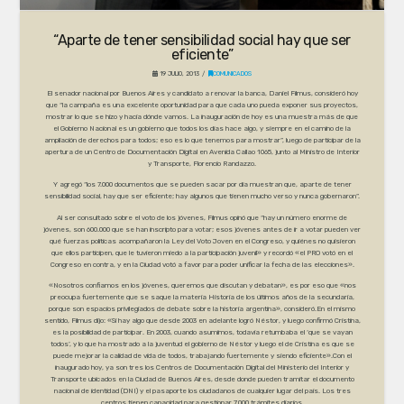
“Aparte de tener sensibilidad social hay que ser
eficiente”
19 JULIO, 2013
COMUNICADOS
El senador nacional por Buenos Aires y candidato a renovar la banca, Daniel Filmus, consideró hoy
que “la campaña es una excelente oportunidad para que cada uno pueda exponer sus proyectos,
mostrar lo que se hizo y hacia dónde vamos. La inauguración de hoy es una muestra más de que
el Gobierno Nacional es un gobierno que todos los días hace algo, y siempre en el camino de la
ampliación de derechos para todos; eso es lo que tenemos para mostrar”, luego de participar de la
apertura de un Centro de Documentación Digital en Avenida Callao 1065, junto al Ministro de Interior
y Transporte, Florencio Randazzo.
Y agregó “los 7.000 documentos que se pueden sacar por día muestran que, aparte de tener
sensibilidad social, hay que ser eficiente; hay algunos que tienen mucho verso y nunca gobernaron”.
Al ser consultado sobre el voto de los jóvenes, Filmus opinó que “hay un número enorme de
jóvenes, son 600.000 que se han inscripto para votar; esos jóvenes antes de ir a votar pueden ver
qué fuerzas políticas acompañaron la Ley del Voto Joven en el Congreso, y quiénes no quisieron
que ellos participen, que le tuvieron miedo a la participación juvenil» y recordó «el PRO votó en el
Congreso en contra, y en la Ciudad votó a favor para poder unificar la fecha de las elecciones».
«Nosotros confiamos en los jóvenes, queremos que discutan y debatan», es por eso que «nos
preocupa fuertemente que se saque la materia Historia de los últimos años de la secundaria,
porque son espacios privilegiados de debate sobre la historia argentina», consideró.En el mismo
sentido, Filmus dijo: «Si hay algo que desde 2003 en adelante logró Néstor, y luego confirmó Cristina,
es la posibilidad de participar. En 2003, cuando asumimos, todavía retumbaba el ‘que se vayan
todos’, y lo que ha mostrado a la juventud el gobierno de Néstor y luego el de Cristina es que se
puede mejorar la calidad de vida de todos, trabajando fuertemente y siendo eficiente».Con el
inaugurado hoy, ya son tres los Centros de Documentación Digital del Ministerio del Interior y
Transporte ubicados en la Ciudad de Buenos Aires, desde donde pueden tramitar el documento
nacional de identidad (DNI) y el pasaporte los ciudadanos de cualquier lugar del país. Los tres
centros tienen capacidad para gestionar 7.000 trámites diarios.