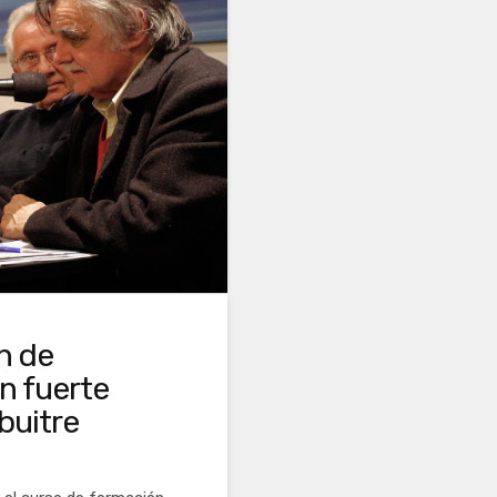
n de
n fuerte
buitre