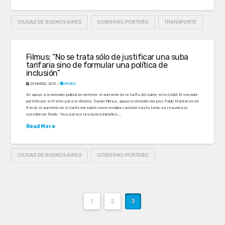
CIUDAD DE BUENOS AIRES
GOBIERNO PORTEÑO
TRANSPORTE
Filmus: “No se trata sólo de justificar una suba
tarifaria sino de formular una política de
inclusión”
25 MARZO, 2013
ARCHIVO
En apoyo a la decisión judicial de detener el aumento de la tarifa del subte en la CABA El senador
porteño por el Frente para la Victoria, Daniel Filmus, apoyó la decisión del juez Pablo Mántaras de
frenar el aumento de la tarifa del subte como medida cautelar hasta tanto se resuelva la
cuestión de fondo. “Nos parece una buena iniciativa …
Read More
CIUDAD DE BUENOS AIRES
GOBIERNO PORTEÑO
1
2
3