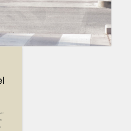
l
var
ue
e