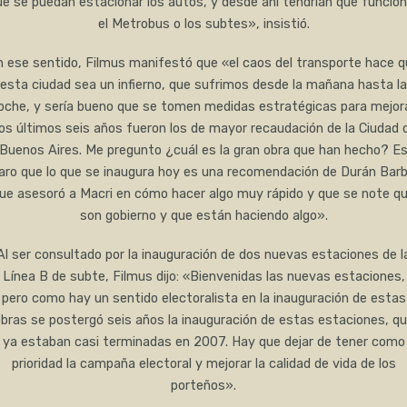
ue se puedan estacionar los autos, y desde ahí tendrían que funcion
el Metrobus o los subtes», insistió.
n ese sentido, Filmus manifestó que «el caos del transporte hace q
esta ciudad sea un infierno, que sufrimos desde la mañana hasta la
oche, y sería bueno que se tomen medidas estratégicas para mejora
os últimos seis años fueron los de mayor recaudación de la Ciudad 
Buenos Aires. Me pregunto ¿cuál es la gran obra que han hecho? E
laro que lo que se inaugura hoy es una recomendación de Durán Barb
ue asesoró a Macri en cómo hacer algo muy rápido y que se note q
son gobierno y que están haciendo algo».
Al ser consultado por la inauguración de dos nuevas estaciones de l
Línea B de subte, Filmus dijo: «Bienvenidas las nuevas estaciones,
pero como hay un sentido electoralista en la inauguración de estas
bras se postergó seis años la inauguración de estas estaciones, q
ya estaban casi terminadas en 2007. Hay que dejar de tener como
prioridad la campaña electoral y mejorar la calidad de vida de los
porteños».