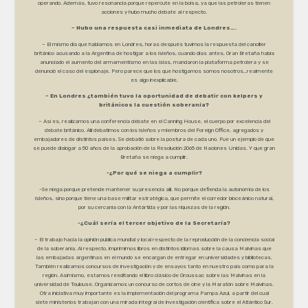
operando. Además, tuvo resonancia porque repercute en la bolsa, ya que las petroleras tienen
acciones y hubo mucho debate al respecto.
– Hubo una respuesta casi inmediata de Londres….
– El mismo día que hablamos en Londres, horas después tuvimos la respuesta del canciller
británico acusando a la Argentina de hostigar a los isleños, cuando días antes, Gran Bretaña había
anunciado el aumento del armamentismo en las islas, mandaron la plataforma petrolera y se
denunció el caso del espionaje. Pero parece que los que hostigamos somos nosotros…realmente
es algo inexplicable.
– En Londres ¿también tuvo la oportunidad de debatir con kelpers y
británicos la cuestión soberanía?
– Así es, realizamos una conferencia debate en el Canning House, el cuerpo por excelencia del
debate británico. Allí debatimos con los isleños y miembros del Foreign Office, agregados y
embajadores de distintos países. Se debatió sobre la postura de cada uno. Fue un ejemplo de que
se puede dialogar a 50 años de la aprobación de la Resolución 2065 de Naciones Unidas. Y que gran
Bretaña se niega a cumplir.
-¿Por qué se niega a cumplir?
-Se niega porque pretende mantener su presencia allí. No porque defienda la autonomía de los
isleños, sino porque tiene una base militar estratégica, que permite el corredor bioceánico natural,
por su cercanía con la Antártida y por las riquezas de la región.
-¿Cuál sería el tercer objetivo de la Secretaría?
– El trabajo hacia la opinión publica mundial y local respecto de la reproducción de la conciencia social
de la soberanía. Al respecto, imprimimos libros en distintos idiomas sobre la causa Malvinas que
las embajadas argentinas en el mundo se encargan de entregar en universidades y bibliotecas.
También realizamos concursos de investigación y de ensayos tanto en nuestro país como para la
región. Asimismo, estamos reeditando el libro clásico de Groussac sobre las Malvinas en la
universidad de Toulouse. Organizamos un concurso de cortos de cine y la Maratón sobre Malvinas.
Otra iniciativa muy importante es la implementación del programa Pampa Azul, a partir del cual
siete ministerios trabajan con una mirada integral de investigación científica sobre el Atlántico Sur.