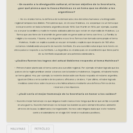
– En cuanto a la divulgación cultural, el tercer objetivo de la Secretaría,
¿por qué piensa que la Causa Malvinas es un tema que no divide a los
argentinos?
– No es el único tema, la defensa de la democracia y los derechos humanos y la integración
regional tampoco nos dividen. Pero pienso que, en el caso Malvinas, es así porque es un tema que
está presente en toda la historia argentina desde 1810. San Martín en 1816, por ejemplo, cuando
va a cruzar la cordillera y nadie le manda soldados pide los que están en el presidio de Malvinas. La
forma que uno tiene de transmitir de generación en generación un tema son tres: La familia, la
religión y la escuela. Y bueno, en la Argentina esas tres formas han tomado como propio el tema
Malvinas. Nadie se explica cuando yo voy por el mundo y explicás que después de 183 años
estamos reivindicando una parte de nuestro territorio. Es una cuestión natural que no lo tenés en
otros países respecto a su territorio. La Argentina es el único país en el continente que tiene parte
de su territorio ocupado por una potencia colonizadora.
-¿Cuáles fueron los logros del actual Gobierno respecto al tema Malvinas?
– Primero haber planteado el tema como una cuestión regional. Por ejemplo el haber logrado que los
países de la región prohíban anclar a barcos con la bandera malvinense. Segundo, el haberlo hecho
un tema global. Hoy, por ejemplo, la reciente declaración con Rusia respalda el reclamo argentino.
Igual con China o en la cumbre de los países africanos y árabes. Y por último, el haber logrado
medidas concretas sobre la pesca y los hidrocarburos mediante una defensa férrea de los
recursos y las riquezas.
– ¿Cuál sería el mejor homenaje de la Secretaría en honor a los caídos?
– Nuestro mejor homenaje es que ninguna madre nunca más tenga que llorar que un hijo se perdió
en una guerra. Nuestro homenaje es no bajar las banderas pero siempre llevarlas adelante
atreves de la paz, la diplomacia y la negociación. No nos cabe ninguna duda que este reclamo
contra el colonialismo en el siglo XXI tendrá resultados positivos.
MALVINAS
PETRÓLEO