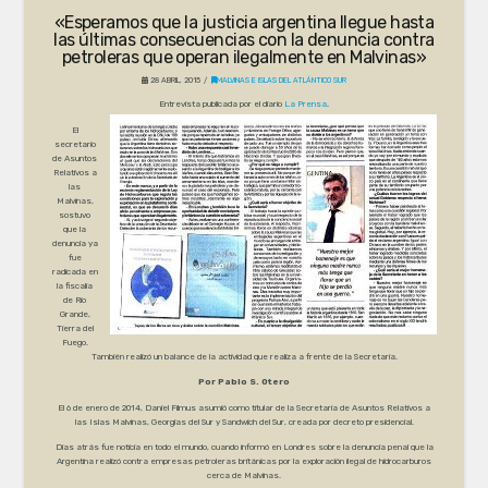
«Esperamos que la justicia argentina llegue hasta
las últimas consecuencias con la denuncia contra
petroleras que operan ilegalmente en Malvinas»
28 ABRIL, 2015
MALVINAS E ISLAS DEL ATLÁNTICO SUR
Entrevista publicada por el diario
La Prensa
.
El
secretario
de Asuntos
Relativos a
las
Malvinas,
sostuvo
que la
denuncia ya
fue
radicada en
la fiscalía
de Río
Grande,
Tierra del
Fuego.
También realizó un balance de la actividad que realiza a frente de la Secretaría.
Por Pablo S. Otero
El 6 de enero de 2014, Daniel Filmus asumió como titular de la Secretaría de Asuntos Relativos a
las Islas Malvinas, Georgias del Sur y Sandwich del Sur, creada por decreto presidencial.
Días atrás fue noticia en todo el mundo, cuando informó en Londres sobre la denuncia penal que la
Argentina realizó contra empresas petroleras británicas por la exploración ilegal de hidrocarburos
cerca de Malvinas.