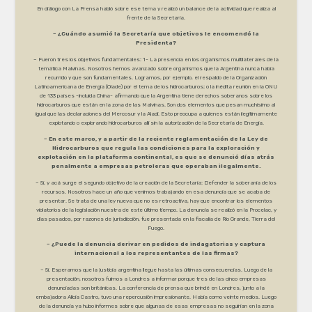
En diálogo con La Prensa habló sobre ese tema y realizó un balance de la actividad que realiza al
frente de la Secretaría.
– ¿Cuándo asumió la Secretaría que objetivos le encomendó la
Presidenta?
– Fueron tres los objetivos fundamentales: 1- La presencia en los organismos multilaterales de la
temática Malvinas. Nosotros hemos avanzado sobre organismos que la Argentina nunca había
recurrido y que son fundamentales. Logramos, por ejemplo, el respaldo de la Organización
Latinoamericana de Energía (Olade) por el tema de los hidrocarburos; o la inédita reunión en la ONU
de 133 países -incluída China- afirmando que la Argentina tiene derechos soberanos sobre los
hidrocarburos que están en la zona de las Malvinas. Son dos elementos que pesan muchísimo al
igual que las declaraciones del Mercosur y la Aladi. Esto preocupa a quienes están ilegítimamente
explotando o explorando hidrocarburos allí sin la autorización de la Secretaria de Energía.
– En este marco, y a partir de la reciente reglamentación de la Ley de
Hidrocarburos que regula las condiciones para la exploración y
explotación en la plataforma continental, es que se denunció días atrás
penalmente a empresas petroleras que operaban ilegalmente.
– Sí, y acá surge el segundo objetivo de la creación de la Secretaría: Defender la soberanía de los
recursos. Nosotros hace un año que venimos trabajando en esa denuncia que se acaba de
presentar. Se trata de una ley nueva que no es retroactiva, hay que encontrar los elementos
violatorios de la legislación nuestra de este último tiempo. La denuncia se realizó en la Procelac, y
días pasados, por razones de jurisdicción, fue presentada en la fiscalía de Río Grande, Tierra del
Fuego.
– ¿Puede la denuncia derivar en pedidos de indagatorias y captura
internacional a los representantes de las firmas?
– Sí. Esperamos que la justicia argentina llegue hasta las últimas consecuencias. Luego de la
presentación, nosotros fuimos a Londres a informar porque tres de las cinco empresas
denunciadas son británicas. La conferencia de prensa que brindé en Londres, junto a la
embajadora Alicia Castro, tuvo una repercusión impresionante. Había como veinte medios. Luego
de la denuncia ya hubo informes sobre que algunas de esas empresas no seguirían en la zona