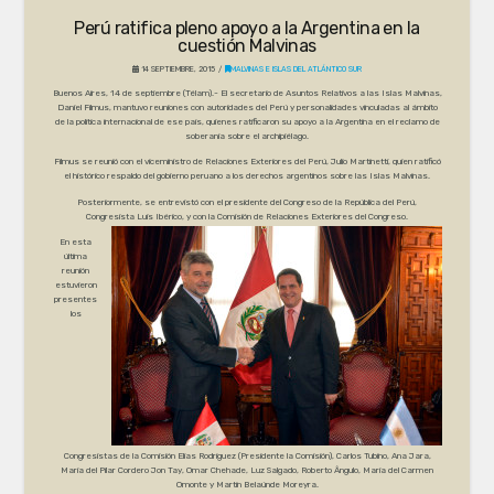
Perú ratifica pleno apoyo a la Argentina en la
cuestión Malvinas
14 SEPTIEMBRE, 2015
MALVINAS E ISLAS DEL ATLÁNTICO SUR
Buenos Aires, 14 de septiembre (Télam).- El secretario de Asuntos Relativos a las Islas Malvinas,
Daniel Filmus, mantuvo reuniones con autoridades del Perú y personalidades vinculadas al ámbito
de la política internacional de ese país, quienes ratificaron su apoyo a la Argentina en el reclamo de
soberanía sobre el archipiélago.
Filmus se reunió con el viceministro de Relaciones Exteriores del Perú, Julio Martinetti, quien ratificó
el histórico respaldo del gobierno peruano a los derechos argentinos sobre las Islas Malvinas.
Posteriormente, se entrevistó con el presidente del Congreso de la República del Perú,
Congresista Luis Ibérico, y con la Comisión de Relaciones Exteriores del Congreso.
En esta
última
reunión
estuvieron
presentes
los
Congresistas de la Comisión Elías Rodríguez (Presidente la Comisión), Carlos Tubino, Ana Jara,
María del Pilar Cordero Jon Tay, Omar Chehade, Luz Salgado, Roberto Ângulo, María del Carmen
Omonte y Martín Belaúnde Moreyra.