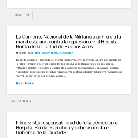
EDUCACIÓN
La Corriente Nacional de la Militancia adhiere a la
manifestación contra la represión en el Hospital
Borda de la Ciudad de Buenos Aires
29 ABRIL, 2013
COMUNICADOS
,
ÚLTIMAS NOVEDADES
Desde la Corriente Nacional de la Militancia repudiamos enérgicamente la represión ejercida por
la Policía Metropolitana en el Hospital Borda de la Ciudad de Buenos Aires a trabajadores,
militantes sociales, legisladores y periodistas. Así como acompañamos y apoyamos la política
nacional de respeto por los derechos humanos, y la sostenida decisión del gobierno nacional de no
reprimir las protestas sociales, hoy vemos …
Read More
SALUD MENTAL
Filmus: «La responsabilidad de lo sucedido en el
Hospital Borda es política y debe asumirla el
Gobierno de la Ciudad»