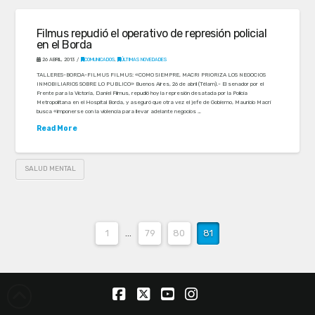
Filmus repudió el operativo de represión policial
en el Borda
26 ABRIL, 2013
COMUNICADOS
,
ÚLTIMAS NOVEDADES
TALLERES-BORDA-FILMUS FILMUS: «COMO SIEMPRE, MACRI PRIORIZA LOS NEGOCIOS
INMOBILIARIOS SOBRE LO PUBLICO» Buenos Aires, 26 de abril (Télam).- El senador por el
Frente para la Victoria, Daniel Filmus, repudió hoy la represión desatada por la Policía
Metropolitana en el Hospital Borda, y aseguró que otra vez el jefe de Gobierno, Mauricio Macri
busca «imponerse con la violencia para llevar adelante negocios …
Read More
SALUD MENTAL
1
...
79
80
81
Facebook
X
YouTube
Instagram