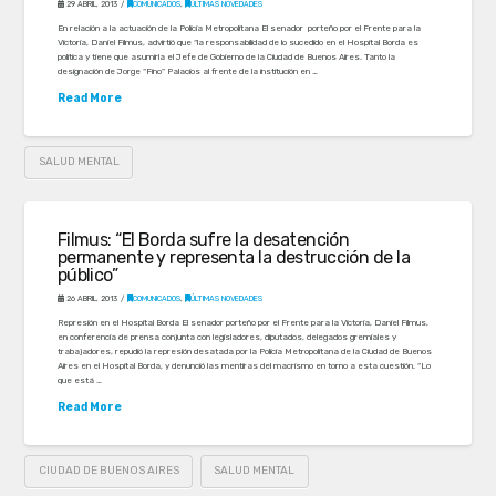
29 ABRIL, 2013
COMUNICADOS
,
ÚLTIMAS NOVEDADES
En relación a la actuación de la Policía Metropolitana El senador porteño por el Frente para la
Victoria, Daniel Filmus, advirtió que “la responsabilidad de lo sucedido en el Hospital Borda es
política y tiene que asumirla el Jefe de Gobierno de la Ciudad de Buenos Aires. Tanto la
designación de Jorge “Fino” Palacios al frente de la institución en …
Read More
SALUD MENTAL
Filmus: “El Borda sufre la desatención
permanente y representa la destrucción de la
público”
26 ABRIL, 2013
COMUNICADOS
,
ÚLTIMAS NOVEDADES
Represión en el Hospital Borda El senador porteño por el Frente para la Victoria, Daniel Filmus,
en conferencia de prensa conjunta con legisladores, diputados, delegados gremiales y
trabajadores, repudió la represión desatada por la Policía Metropolitana de la Ciudad de Buenos
Aires en el Hospital Borda, y denunció las mentiras del macrismo en torno a esta cuestión. “Lo
que está …
Read More
CIUDAD DE BUENOS AIRES
SALUD MENTAL