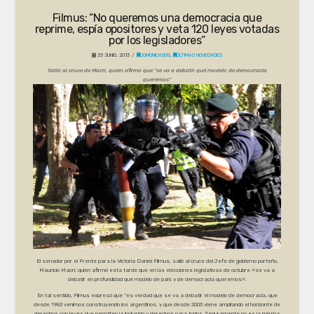
Filmus: “No queremos una democracia que
reprime, espía opositores y veta 120 leyes votadas
por los legisladores”
25 JUNIO, 2013
COMUNICADOS
,
ÚLTIMAS NOVEDADES
Salió al cruce de Macri, quien afirmó que “se va a debatir qué modelo de democracia
queremos”
El senador por el Frente para la Victoria Daniel Filmus, salió al cruce del Jefe de gobierno porteño,
Mauricio Macri, quien afirmó esta tarde que en las elecciones legislativas de octubre «se va a
debatir en profundidad qué modelo de país y de democracia queremos».
En tal sentido, Filmus expresó que “es verdad que se va a debatir el modelo de democracia, que
desde 1983 venimos construyendo los argentinos, y que desde 2003 viene ampliando el horizonte de
derechos con leyes que permiten la inclusión y derechos para todos. Seguramente no es la misma