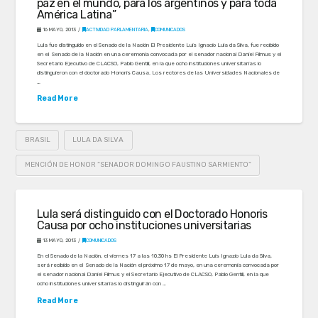
paz en el mundo, para los argentinos y para toda
América Latina”
16 MAYO, 2013
ACTIVIDAD PARLAMENTARIA
,
COMUNICADOS
Lula fue distinguido en el Senado de la Nación El Presidente Luis Ignacio Lula da Silva, fue recibido
en el Senado de la Nación en una ceremonia convocada por el senador nacional Daniel Filmus y el
Secretario Ejecutivo de CLACSO, Pablo Gentili, en la que ocho instituciones universitarias lo
distinguieron con el doctorado Honoris Causa. Los rectores de las Universidades Nacionales de
…
Read More
BRASIL
LULA DA SILVA
MENCIÓN DE HONOR “SENADOR DOMINGO FAUSTINO SARMIENTO”
Lula será distinguido con el Doctorado Honoris
Causa por ocho instituciones universitarias
13 MAYO, 2013
COMUNICADOS
En el Senado de la Nación, el viernes 17 a las 10.30 hs El Presidente Luis Ignazio Lula da Silva,
será recibido en el Senado de la Nación el próximo 17 de mayo, en una ceremonia convocada por
el senador nacional Daniel Filmus y el Secretario Ejecutivo de CLACSO, Pablo Gentili, en la que
ocho instituciones universitarias lo distinguirán con …
Read More