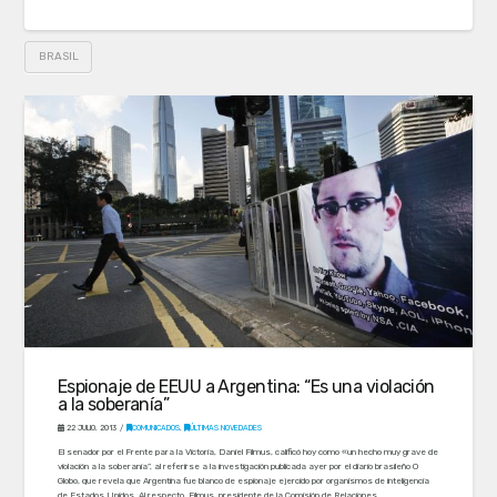
BRASIL
Espionaje de EEUU a Argentina: “Es una violación
a la soberanía”
22 JULIO, 2013
COMUNICADOS
,
ÚLTIMAS NOVEDADES
El senador por el Frente para la Victoria, Daniel Filmus, calificó hoy como «un hecho muy grave de
violación a la soberanía”, al referirse a la investigación publicada ayer por el diario brasileño O
Globo, que revela que Argentina fue blanco de espionaje ejercido por organismos de inteligencia
de Estados Unidos. Al respecto, Filmus, presidente de la Comisión de Relaciones …