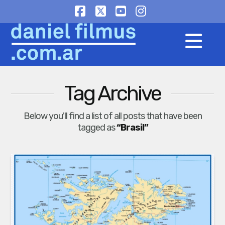
Facebook
X
YouTube
Instagram
Na
Tag Archive
Below you'll find a list of all posts that have been
tagged as
“Brasil”