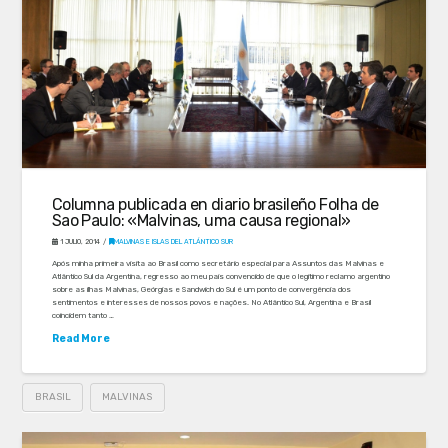
Columna publicada en diario brasileño Folha de
Sao Paulo: «Malvinas, uma causa regional»
1 JULIO, 2014
MALVINAS E ISLAS DEL ATLÁNTICO SUR
Após minha primeira visita ao Brasil como secretário especial para Assuntos das Malvinas e
Atlântico Sul da Argentina, regresso ao meu país convencido de que o legítimo reclamo argentino
sobre as ilhas Malvinas, Geórgias e Sandwich do Sul é um ponto de convergência dos
sentimentos e interesses de nossos povos e nações. No Atlântico Sul, Argentina e Brasil
coincidem tanto …
Read More
BRASIL
MALVINAS