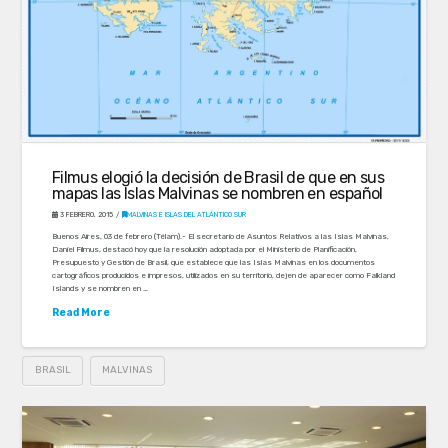
Filmus elogió la decisión de Brasil de que en sus
mapas las Islas Malvinas se nombren en español
3 FEBRERO, 2015
MALVINAS E ISLAS DEL ATLÁNTICO SUR
Buenos Aires, 03 de febrero (Télam).- El secretario de Asuntos Relativos a las Islas Malvinas,
Daniel Filmus, destacó hoy que la resolución adoptada por el Ministerio de Planificación,
Presupuesto y Gestión de Brasil, que establece que las Islas Malvinas en los documentos
cartográficos producidos e impresos, utilizados en su territorio, dejen de aparecer como Falkland
Islands y se nombren en …
Read More
BRASIL
MALVINAS