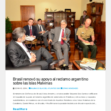
Brasil renovó su apoyo al reclamo argentino
sobre las Islas Malvinas
22 MAYO, 2014
MALVINAS E ISLAS DEL ATLÁNTICO SUR
,
ÚLTIMAS NOVEDADES
El ministro de Defensa de Brasil, Celso Amorim, y el vicecanciller Eduardo Dos Santos ratificaron
el respaldo de su país al reclamo argentino de soberanía en Malvinas y otras islas y espacios
sudatlánticos, en reuniones con el secretario de Asuntos Relativos a las Islas Malvinas de la
Cancillería, Daniel Filmus, en Brasilia. «Reafirmaron la posición histórica de Brasil respecto del …
Read More