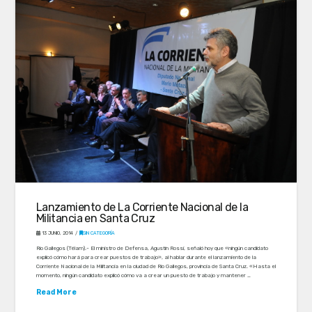
Lanzamiento de La Corriente Nacional de la
Militancia en Santa Cruz
13 JUNIO, 2014
SIN CATEGORÍA
Río Gallegos (Télam).- El ministro de Defensa, Agustín Rossi, señaló hoy que «ningún candidato
explicó cómo hará para crear puestos de trabajo», al hablar durante el lanzamiento de la
Corriente Nacional de la Militancia en la ciudad de Río Gallegos, provincia de Santa Cruz. «Hasta el
momento, ningún candidato explicó cómo va a crear un puesto de trabajo y mantener …
Read More