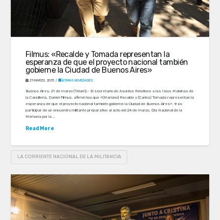
Filmus: «Recalde y Tomada representan la
esperanza de que el proyecto nacional también
gobierne la Ciudad de Buenos Aires»
21 MARZO, 2015
ÚLTIMAS NOVEDADES
Buenos Aires, 21 de marzo (Télam).- El secretario de Asuntos Relativos a las Islas Malvinas de
la Cancillería, Daniel Filmus, afirmó hoy que «(Mariano) Recalde y (Carlos) Tomada representan la
esperanza de que el proyecto nacional también gobierne la Ciudad de Buenos Aires», tras
participar de un encuentro militante preparativo al acto del 24 de marzo, Día Nacional de la
Memoria por la …
Read More
LA CORRIENTE NACIONAL DE LA MILITANCIA