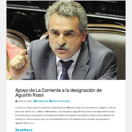
Apoyo de La Corriente a la designación de
Agustín Rossi
31 MAYO, 2013
COMUNICADOS
,
ÚLTIMAS NOVEDADES
La Mesa Federal de la Corriente Nacional de la Militancia expresa con inmensa alegría y afecto
las más sinceras y cálidas felicitaciones al compañero Agustín Rossi por la designación con que
lo ha honrado la compañera Presidenta Cristina Fernández de Kirchner como nuevo Ministro de
Defensa. Destacamos que el reconocimiento de la Presidenta de la Nación al compañero
Agustín Rossi es …
Read More