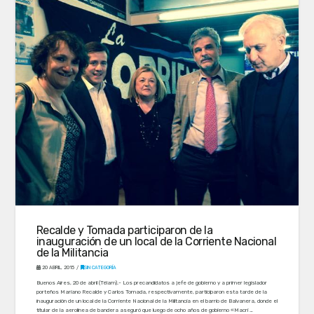
Recalde y Tomada participaron de la
inauguración de un local de la Corriente Nacional
de la Militancia
20 ABRIL, 2015
SIN CATEGORÍA
Buenos Aires, 20 de abril (Télam).- Los precandidatos a jefe de gobierno y a primer legislador
porteños Mariano Recalde y Carlos Tomada, respectivamente, participaron esta tarde de la
inauguración de un local de la Corriente Nacional de la Militancia en el barrio de Balvanera, donde el
titular de la aerolínea de bandera aseguró que luego de ocho años de gobierno «Macri …