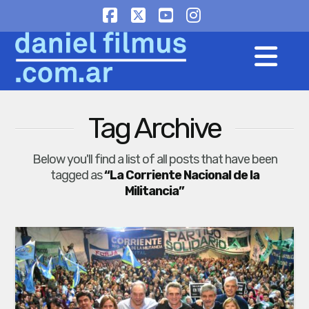
Facebook
X
YouTube
Instagram
Na
Tag Archive
Below you'll find a list of all posts that have been
tagged as
“La Corriente Nacional de la
Militancia”