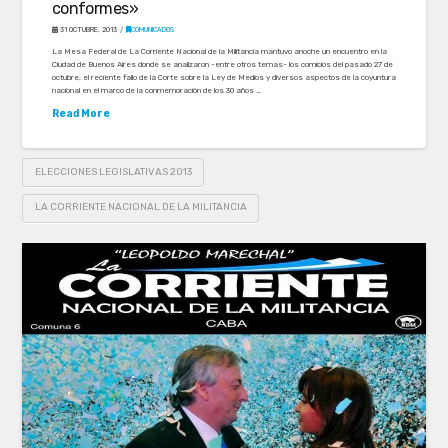
conformes»
31 OCTUBRE, 2013
COMUNICADOS
La Mesa Federal de La Corriente Nacional de la Militancia mantuvo anoche un encuentro en la
Ciudad de Buenos Aires donde se analizaron -entre otros temas- los comicios del pasado 27 de
octubre, el reciente fallo de la Corte sobre la Ley de Medios y diversos aspectos de la coyuntura
nacional en el marco de la conmemoración de los 30 años …
Read More
ELECCIONES LEGISLATIVAS 2013
LA CORRIENTE NACIONAL DE LA MILITANCIA