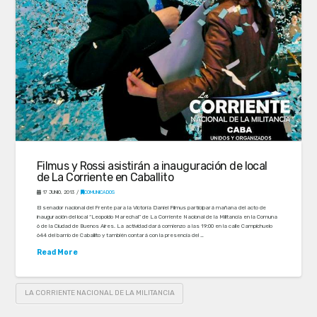
Filmus y Rossi asistirán a inauguración de local
de La Corriente en Caballito
17 JUNIO, 2013
COMUNICADOS
El senador nacional del Frente para la Victoria Daniel Filmus participará mañana del acto de
inauguración del local “Leopoldo Marechal” de La Corriente Nacional de la Militancia en la Comuna
6 de la Ciudad de Buenos Aires. La actividad dará comienzo a las 19:00 en la calle Campichuelo
644 del barrio de Caballito y también contará con la presencia del …
Read More
LA CORRIENTE NACIONAL DE LA MILITANCIA