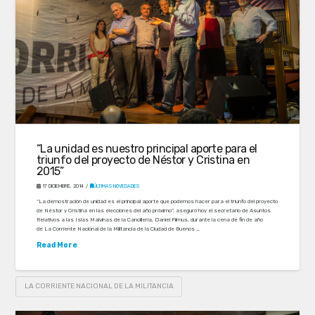
“La unidad es nuestro principal aporte para el
triunfo del proyecto de Néstor y Cristina en
2015”
17 DICIEMBRE, 2014
ÚLTIMAS NOVEDADES
“La demostración de unidad es el principal aporte que podemos hacer para el triunfo del proyecto
de Néstor y Cristina en las elecciones del año próximo”, aseguró hoy el secretario de Asuntos
Relativos a las Islas Malvinas de la Cancillería, Daniel Filmus, durante la cena de fin de año
de La Corriente Nacional de la Militancia de la Ciudad de Buenos …
Read More
LA CORRIENTE NACIONAL DE LA MILITANCIA