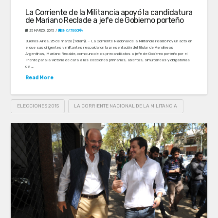
La Corriente de la Militancia apoyó la candidatura
de Mariano Reclade a jefe de Gobierno porteño
25 MARZO, 2015
SIN CATEGORÍA
Buenos Aires, 25 de marzo (Télam). – La Corriente Nacional de la Militancia realizó hoy un acto en
el que sus dirigentes y militantes respaldaron la presentación del titular de Aerolíneas
Argentinas, Mariano Recalde, como uno de los precandidatos a jefe de Gobierno porteño por el
Frente para la Victoria de cara a las elecciones primarias, abiertas, simultáneas y obligatorias
del …
Read More
ELECCIONES 2015
LA CORRIENTE NACIONAL DE LA MILITANCIA