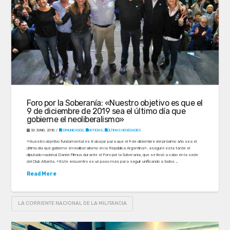
Foro por la Soberanía: «Nuestro objetivo es que el
9 de diciembre de 2019 sea el último día que
gobierne el neoliberalismo»
30 JUNIO, 2018
COMUNICADOS
,
NOTICIAS
,
ÚLTIMAS NOVEDADES
«Nuestro objetivo fundamental es trabajar para que el 9 de diciembre del próximo año sea el
último día que gobierne el neoliberalismo en la República Argentina», aseguró esta tarde el
diputado nacional Daniel Filmus durante el Foro por la Soberanía, que se llevó a cabo en la sede
del Club Atlanta. «Este encuentro es un paso más para seguir unificando a todos …
Read More
LA CORRIENTE NACIONAL DE LA MILITANCIA