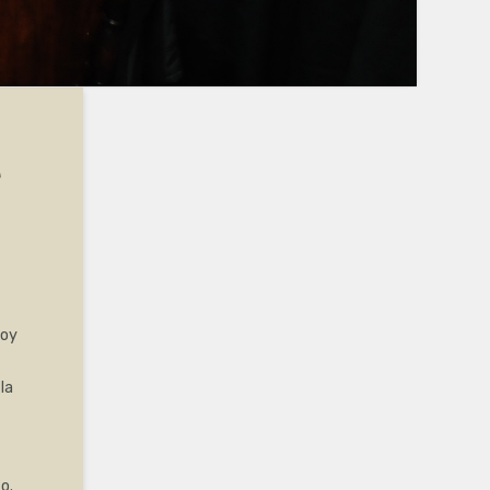
e
hoy
la
o.