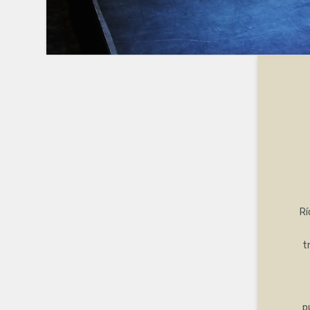
Rí
t
p