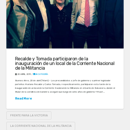
Recalde y Tomada participaron de la
inauguración de un local de la Corriente Nacional
de la Militancia
20 ABRIL, 2015
SIN CATEGORÍA
Buenos Aires, 20 de abril (Télam).- Los precandidatos a jefe de gobierno y a primer legislador
porteños Mariano Recalde y Carlos Tomada, respectivamente, participaron esta tarde de la
inauguración de un local de la Corriente Nacional de la Militancia en el barrio de Balvanera, donde el
titular de la aerolínea de bandera aseguró que luego de ocho años de gobierno «Macri …
Read More
FRENTE PARA LA VICTORIA
LA CORRIENTE NACIONAL DE LA MILITANCIA