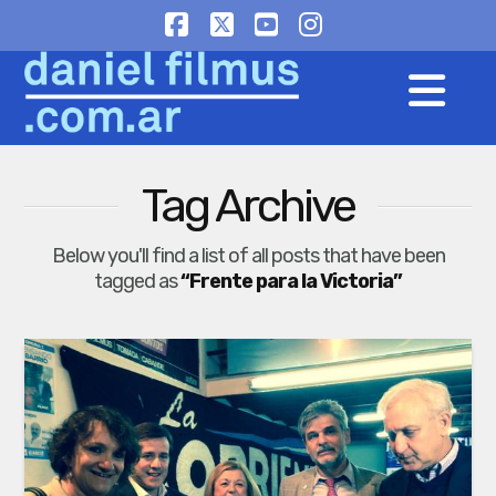
Facebook
X
YouTube
Instagram
Na
Tag Archive
Below you'll find a list of all posts that have been
tagged as
“Frente para la Victoria”