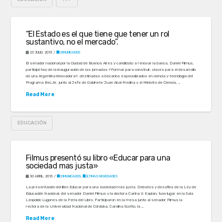
“El Estado es el que tiene que tener un rol
sustantivo, no el mercado”.
23 JULIO, 2013
COMUNICADOS
El senador nacional por la Ciudad de Buenos Aires y candidato a renovar la banca, Daniel Filmus,
participó hoy de la inauguración de las jornadas «Formar para construir, claves para el desarrollo
de una Argentina innovadora», destinadas a becarios especializados en ciencia y tecnología del
Programa Bec.Ar, junto al Jefe de Gabinete Juan Abal Medina y el Ministro de Ciencia, …
Read More
EDUCACIÓN
Filmus presentó su libro «Educar para una
sociedad mas justa»
30 ABRIL, 2013
COMUNICADOS
,
ÚLTIMAS NOVEDADES
La presentación del libro Educar para una sociedad más justa. Debates y desafíos de la Ley de
Educación Nacional, del senador Daniel Filmus y la doctora Carina V. Kaplan, tuvo lugar en la Sala
Leopoldo Lugones de la Feria del Libro. Participaron en la mesa junto al senador Filmus la
rectora de la Universidad Nacional de Córdoba, Carolina Scotto, la …
Read More