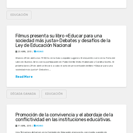
EDUCACIÓN
Filmus presenta su libro «Educar para una
sociedad más justa» Debates y desafíos de la
Ley de Educación Nacional
23 ABRIL, 2013
ARCHIVO
El lunes 29 de abril a las 19 30 hs en la Sala Leopoldo Lugones El encuentro será en la Feria del
Libro de Buenos Aires con la participación de Pablo Gentili, Stella Maldonado y Carolina Scotto. El
próximo lunes 29 de abril se llevará a cabo el acto de presentación del libro «Educar para una
sociedad más justa» Debates …
Read More
DÉCADA GANADA
EDUCACIÓN
Promoción de la convivencia y el abordaje de la
conflictividad en las instituciones educativas.
17 ABRIL, 2013
ARCHIVO
Hoy firmamos dictamen en la Comisión de Educación el proyecto, con media sanción de