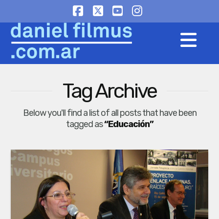
Facebook
X
YouTube
Instagram
Na
Tag Archive
Below you'll find a list of all posts that have been
tagged as
“Educación”