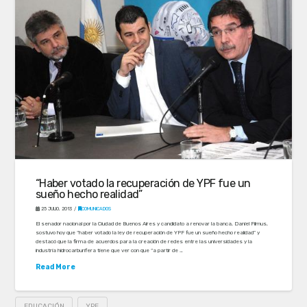
“Haber votado la recuperación de YPF fue un
sueño hecho realidad”
25 JULIO, 2013
COMUNICADOS
El senador nacional por la Ciudad de Buenos Aires y candidato a renovar la banca, Daniel Filmus,
sostuvo hoy que “haber votado la ley de recuperación de YPF fue un sueño hecho realidad” y
destacó que la firma de acuerdos para la creación de redes entre las universidades y la
industria hidrocarburífera tiene que ver con que “a partir de …
Read More
EDUCACIÓN
YPF