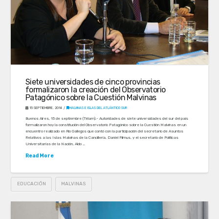
Siete universidades de cinco provincias
formalizaron la creación del Observatorio
Patagónico sobre la Cuestión Malvinas
15 SEPTIEMBRE, 2014
MALVINAS E ISLAS DEL ATLÁNTICO SUR
Buenos Aires, 15 de septiembre (Télam).- Autoridades de siete universidades del sur del país
formalizaron hoy la constitución del Observatorio Patagónico sobre la Cuestión Malvinas en un
encuentro realizado en Río Gallegos que contó con la participación del secretario de Asuntos
Relativos a las Islas Malvinas de la Cancillería, Daniel Filmus, y el secretario de Políticas
Universitarias de la Nación, Aldo …
Read More
EDUCACIÓN
MALVINAS