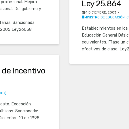
Ley 25.864
profesional. Mejora
sional. Del gobierno y
4 DICIEMBRE, 2003
.
MINISTRO DE EDUCACIÓN, C
arias. Sancionada:
Establecimientos en los 
e 2005 Ley26058
Educación General Básic
equivalentes. Fíjase un 
efectivos de clase. Le
 de Incentivo
007)
uesto. Excepción.
úblicos. Sancionada:
iciembre 10 de 1998.