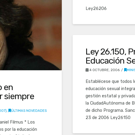
Ley26206
Ley 26.150, 
Educación Se
4 OCTUBRE, 2006
MINI
Establécese que todos l
o en
educación sexual integra
r siempre
gestión estatal y privada 
la CiudadAutónoma de Bu
de dicho Programa. Sanc
007)
,
ÚLTIMAS NOVEDADES
23 de 2006 Ley26150
aniel Filmus * Los
os por la educación