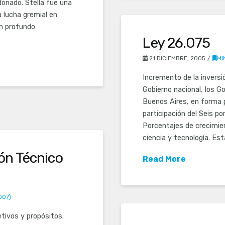
donado. Stella fue una
 lucha gremial en
un profundo
Ley 26.075
21 DICIEMBRE, 2005
MI
Incremento de la inversi
Gobierno nacional, los G
Buenos Aires, en forma p
participación del Seis po
Porcentajes de crecimie
ciencia y tecnología. Est
ón Técnico
Read More
007)
etivos y propósitos.