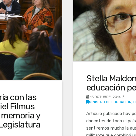
Stella Maldo
educación pe
a con las
15 OCTUBRE, 2014
MINISTRO DE EDUCACIÓN, C
el Filmus
e memoria y
Artículo publicado hoy po
docentes de todo el país
Legislatura
sentiremos mucho la ause
militante que combinó u