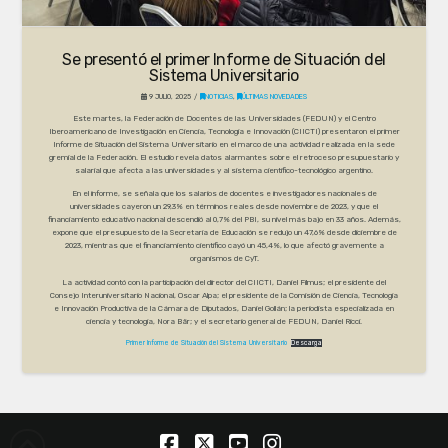
Se presentó el primer Informe de Situación del
Sistema Universitario
9 JULIO, 2025
NOTICIAS
,
ÚLTIMAS NOVEDADES
Este martes, la Federación de Docentes de las Universidades (FEDUN) y el Centro
Iberoamericano de Investigación en Ciencia, Tecnología e Innovación (CIICTI) presentaron el primer
Informe de Situación del Sistema Universitario en el marco de una actividad realizada en la sede
gremial de la Federación. El estudio revela datos alarmantes sobre el retroceso presupuestario y
salarial que afecta a las universidades y al sistema científico-tecnológico argentino.
En el informe, se señala que los salarios de docentes e investigadores nacionales de
universidades cayeron un 29,3% en términos reales desde noviembre de 2023, y que el
financiamiento educativo nacional descendió al 0,7% del PBI, su nivel más bajo en 33 años. Además,
expone que el presupuesto de la Secretaría de Educación se redujo un 47,6% desde diciembre de
2023, mientras que el financiamiento científico cayó un 45,4%, lo que afectó gravemente a
organismos de CyT.
La actividad contó con la participación del director del CIICTI, Daniel Filmus; el presidente del
Consejo Interuniversitario Nacional, Oscar Alpa; el presidente de la Comisión de Ciencia, Tecnología
e Innovación Productiva de la Cámara de Diputados, Daniel Gollán; la periodista especializada en
ciencia y tecnología, Nora Bär; y el secretario general de FEDUN, Daniel Ricci.
Primer Informe de Situación del Sistema Universitario
Descarga