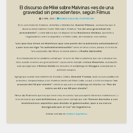
El discurso de Milei sobre Malvinas «es de una
gravedad sin precedentes», según Filmus
3 ABRIL, 2025
MALVINAS E ISLAS DEL ATLÁNTICO SUR
El ex secretario de Malvinas, Antártida y Atlántico Sur,
Daniel Filmus
, sostuvo hoy que el
discurso del presidente Javier Milei sobre Malvinas
“es de una gravedad sin
precedente”
, y contradice lo que se dispuso en las
Naciones Unidas
, que instó a
negociaciones entre la Argentina y el Reino Unido, sin mencionar a los isleños.
“
Los que hoy viven en Malvinas que son parte de la potencia colonizadora”,
y por eso no rige “la autodeterminación”
como en otros casos, porque se trata de
“una usurpación, dijo Filmus en declaraciones a
Radio Splendid.
El ex funcionario de la cancillería señaló que “el error de Milei es plantear que van a devolver las
islas cuando seamos una gran potencia” y puso como ejemplo a
Islas Mauricio
, un pequeño
país que logró que el
Reino Unido
les devuelva el archipiélago de
Chagos
usurpado por la
potencia europea.
Agregó que cuando el presidente de Estados Unidos,
Donald Trump
, lanzó su nueva política de
aranceles, tampoco incluyo a las Malvinas dentro del Reino Unido, ya que a éste les impuso
“un
arancel del 10 por ciento”
, mientras que para el archipiélago del Atlántico sur
“fue de
entre un 40 y un 80 por ciento”.
Filmus dijo finalmente que hay que tener muy en cuenta “qué pasaporte tienen los malvinenses”, y
tras destacar que
son británicos
, puso como ejemplo que solo
“tienen derecho a ser
malvinenses aquellos que decide el gobernador, que a su vez es
designado por el rey” de Inglaterra.
Artículo extraído de
Noticias Argentinas
.