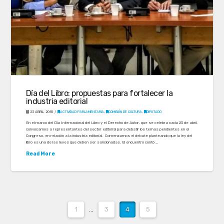
Día del Libro: propuestas para fortalecer la
industria editorial
23 ABRIL, 2018
ACTIVIDAD PARLAMENTARIA
,
COMISIÓN DE CULTURA
,
DIPUTADO
En el marco del Día Internacional del Libro y el Derecho de Autor, que se celebra cada 23 de abril,
convocamos a representantes del sector editorial para debatir los temas pendientes en el
Congreso, en relación a la industria editorial. Comenzamos el debate planteando que la ley del
libro es una de las leyes que deben ser sancionadas. El encuentro contó …
Read More
1
...
3
4
5