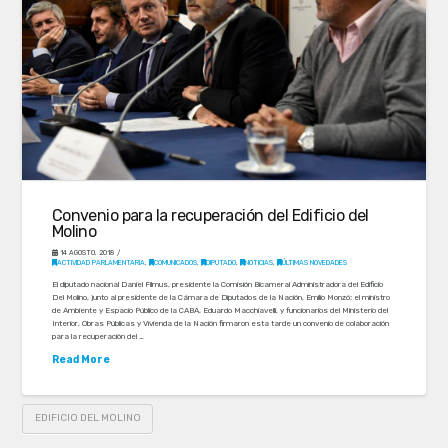
Convenio para la recuperación del Edificio del
Molino
14 AGOSTO, 2018
ACTIVIDAD PARLAMENTARIA
,
COMUNICADOS
,
DIPUTADO
,
NOTICIAS
,
ÚLTIMAS NOVEDADES
El diputado nacional Daniel Filmus, presidente la Comisión Bicameral Administradora del Edificio
Del Molino, junto al presidente de la Cámara de Diputados de la Nación, Emilio Monzó; el ministro
de Ambiente y Espacio Público de la CABA, Eduardo Macchiavelli, y funcionarios del Ministerio del
Interior, Obras Públicas y Vivienda de la Nación firmaron esta tarde un convenio de colaboración
para la recuperación del …
Read More
EDIFICIO DEL MOLINO