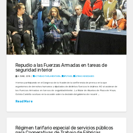
Repudio a las Fuerzas Armadas en tareas de
seguridad interior
4 JUNIO, 2018
ACTIVIDAD PARLAMENTARIA
,
DIPUTADO
,
ÚLTIMAS NOVEDADES
Hemos participando en el Congreso de la Nación de la conferencia de prensa en la que
organismos de derechos humanos y diputados de distintas fuerzas le dejimos NO al accionar de
las Fuerzas Armadas en tareas de seguridad interior. La titular de Abuelas de Plaza de Mayo,
Estela Carlotto sostuvo en la ocasión sobre la decisión del gobierno de recurrir …
Read More
Régimen tarifario especial de servicios públicos
para Cooperativas de Trabajo de Fábricas