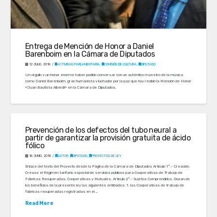
Entrega de Mención de Honor a Daniel
Barenboim en la Cámara de Diputados
12 JULIO, 2018
ACTIVIDAD PARLAMENTARIA
,
COMISIÓN DE CULTURA
,
DIPUTADO
Un orgullo y un honor enorme haber podido conversar con un auténtico maestro de la música
como Daniel Barenboim, gran humanista y luchador por la paz que hoy recibió la Mención de Honor
«Juan Bautista Alberdi» en la Cámara de Diputados.
Prevención de los defectos del tubo neural a
partir de garantizar la provisión gratuita de ácido
fólico
18 JUNIO, 2018
AUTOR
,
DIPUTADO
,
PROYECTOS DE LEY
Enlace del texto del Proyecto desde la Página de la Cámara de Diputados Artículo 1°.- Creación.
Créase el Régimen tarifario especial de servicios públicos para Cooperativas de Trabajo de
Fábricas Recuperadas, Cooperativas y Mutuales. Artículo 2°.- Sujetos Comprendidos. Gozan de
los beneficios de la presente ley las siguientes entidades: 1. las Cooperativas de trabajo de
fábricas recuperadas registradas en el …
Read More