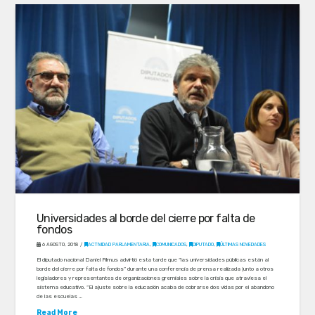
Universidades al borde del cierre por falta de
fondos
6 AGOSTO, 2018
ACTIVIDAD PARLAMENTARIA
,
COMUNICADOS
,
DIPUTADO
,
ÚLTIMAS NOVEDADES
El diputado nacional Daniel Filmus advirtió esta tarde que “las universidades públicas están al
borde del cierre por falta de fondos” durante una conferencia de prensa realizada junto a otros
legisladores y representantes de organizaciones gremiales sobre la crisis que atraviesa el
sistema educativo. “El ajuste sobre la educación acaba de cobrarse dos vidas por el abandono
de las escuelas …
Read More