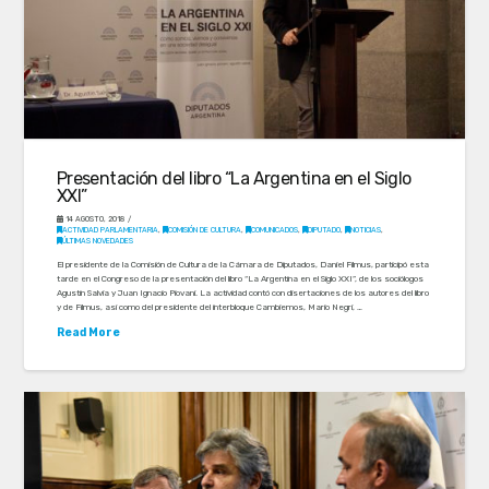
Presentación del libro “La Argentina en el Siglo
XXI”
14 AGOSTO, 2018
ACTIVIDAD PARLAMENTARIA
,
COMISIÓN DE CULTURA
,
COMUNICADOS
,
DIPUTADO
,
NOTICIAS
,
ÚLTIMAS NOVEDADES
El presidente de la Comisión de Cultura de la Cámara de Diputados, Daniel Filmus, participó esta
tarde en el Congreso de la presentación del libro “La Argentina en el Siglo XXI”, de los sociólogos
Agustín Salvia y Juan Ignacio Piovani. La actividad contó con disertaciones de los autores del libro
y de Filmus, así como del presidente del interbloque Cambiemos, Mario Negri, …
Read More