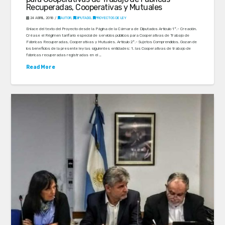
Recuperadas, Cooperativas y Mutuales
24 ABRIL, 2018
AUTOR
,
DIPUTADO
,
PROYECTOS DE LEY
Enlace del texto del Proyecto desde la Página de la Cámara de Diputados Artículo 1°.- Creación.
Créase el Régimen tarifario especial de servicios públicos para Cooperativas de Trabajo de
Fábricas Recuperadas, Cooperativas y Mutuales. Artículo 2°.- Sujetos Comprendidos. Gozan de
los beneficios de la presente ley las siguientes entidades: 1. las Cooperativas de trabajo de
fábricas recuperadas registradas en el …
Read More