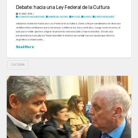
Debate: hacia una Ley Federal de la Cultura
12 JULIO, 2018
ACTIVIDAD PARLAMENTARIA
,
COMISIÓN DE CULTURA
,
DIPUTADO
,
NOTICIAS
,
ÚLTIMAS NOVEDADES
Iniciamos el debate hacia una Ley Federal de la Cultura. Junto a 50 personalidades de diversos
ámbitos intercambiamos para comenzar a delinear los ejes centrales. Luego recorreremos el
país para recibir aportes y lograr un proyecto consensuado y representativo. Desde una
perspectiva lo más plural y federal posible tratamos de cumplir con una deuda que tiene la
Argentina: la elaboración …
Read More
CULTURA