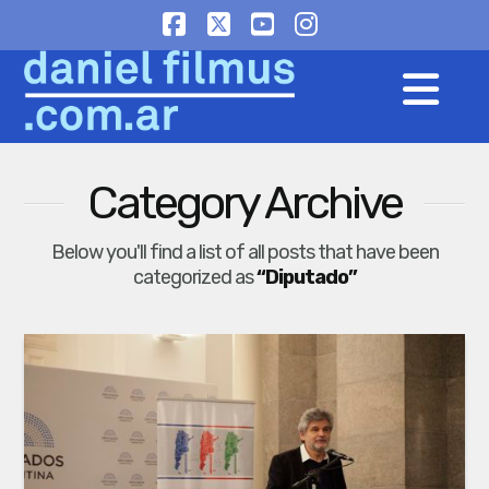
Facebook
X
YouTube
Instagram
Na
Category Archive
Below you'll find a list of all posts that have been
categorized as
“Diputado”