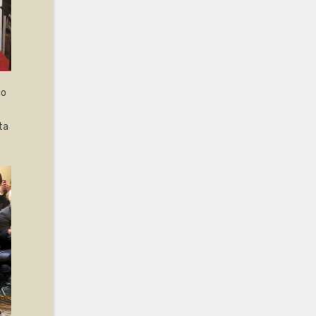
co
ta