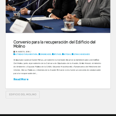
Convenio para la recuperación del Edificio del
Molino
14 AGOSTO, 2018
ACTIVIDAD PARLAMENTARIA
,
COMUNICADOS
,
DIPUTADO
,
NOTICIAS
,
ÚLTIMAS NOVEDADES
El diputado nacional Daniel Filmus, presidente la Comisión Bicameral Administradora del Edificio
Del Molino, junto al presidente de la Cámara de Diputados de la Nación, Emilio Monzó; el ministro
de Ambiente y Espacio Público de la CABA, Eduardo Macchiavelli, y funcionarios del Ministerio del
Interior, Obras Públicas y Vivienda de la Nación firmaron esta tarde un convenio de colaboración
para la recuperación del …
Read More
EDIFICIO DEL MOLINO