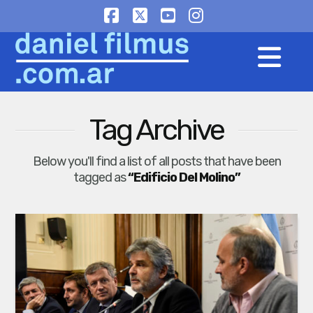
Facebook
X
YouTube
Instagram
Na
Tag Archive
Below you'll find a list of all posts that have been
tagged as
“Edificio Del Molino”