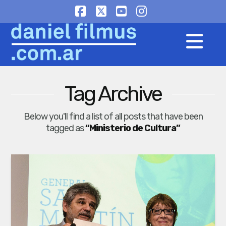
Facebook
X
YouTube
Instagram
Na
Tag Archive
Below you'll find a list of all posts that have been
tagged as
“Ministerio de Cultura”