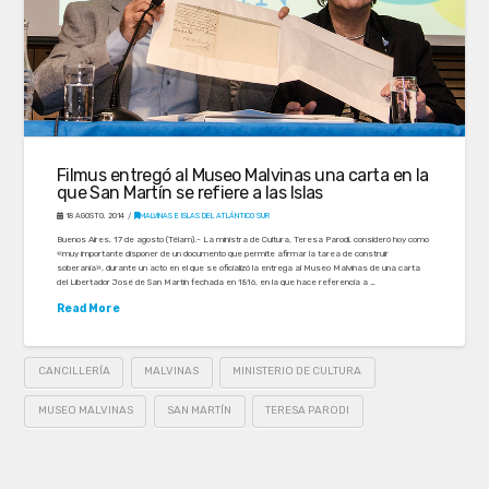
Filmus entregó al Museo Malvinas una carta en la
que San Martín se refiere a las Islas
18 AGOSTO, 2014
MALVINAS E ISLAS DEL ATLÁNTICO SUR
Buenos Aires, 17 de agosto (Télam).- La ministra de Cultura, Teresa Parodi, consideró hoy como
«muy importante disponer de un documento que permite afirmar la tarea de construir
soberanía», durante un acto en el que se oficializó la entrega al Museo Malvinas de una carta
del Libertador José de San Martín fechada en 1816, en la que hace referencia a …
Read More
CANCILLERÍA
MALVINAS
MINISTERIO DE CULTURA
MUSEO MALVINAS
SAN MARTÍN
TERESA PARODI