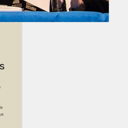
as
a
de
ue