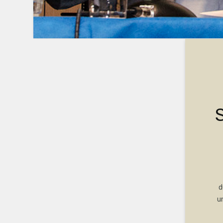
S
d
u