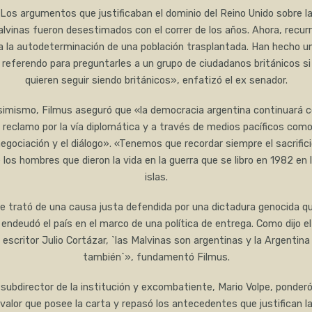
Los argumentos que justificaban el dominio del Reino Unido sobre l
lvinas fueron desestimados con el correr de los años. Ahora, recur
a la autodeterminación de una población trasplantada. Han hecho u
referendo para preguntarles a un grupo de ciudadanos británicos si
quieren seguir siendo británicos», enfatizó el ex senador.
imismo, Filmus aseguró que «la democracia argentina continuará 
 reclamo por la vía diplomática y a través de medios pacíficos como
egociación y el diálogo». «Tenemos que recordar siempre el sacrific
 los hombres que dieron la vida en la guerra que se libro en 1982 en 
islas.
e trató de una causa justa defendida por una dictadura genocida q
endeudó el país en el marco de una política de entrega. Como dijo el
escritor Julio Cortázar, `las Malvinas son argentinas y la Argentina
también`», fundamentó Filmus.
 subdirector de la institución y excombatiente, Mario Volpe, ponderó
valor que posee la carta y repasó los antecedentes que justifican l