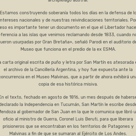
archipiélago austral.
Estamos construyendo soberanía todos los días en la defensa de l
intereses nacionales y de nuestras reivindicaciones territoriales. Po
eso es importante tener un documento en el que el Libertador hac
eferencia a las islas que venimos reclamando desde 1833, cuando n
fueron usurpadas por Gran Bretaña», señaló Parodi en el auditorio de
Museo que funciona en el predio de la ex ESMA.
a carta original escrita de puño y letra por San Martín es atesorada 
el archivo de la Cancillería Argentina, y hoy fue expuesta ante la
concurrencia en el Museo Malvinas, que a partir de ahora exhibirá un
copia de esa histórica misiva.
En el texto, fechado en agosto de 1816, un mes después de habers
declarado la Independencia en Tucumán, San Martín le escribe desd
endoza al gobernador de San Juan en la que le comunica que libró 
oficio al ministro de Guerra, Coronel Luis Beruti, para que liberara
prisioneros que se encontraban en los territorios de Patagones y
Malvinas a fin de que se sumaran al Ejército de Los Andes.