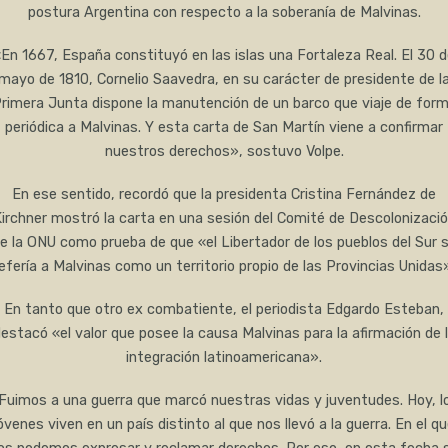
postura Argentina con respecto a la soberanía de Malvinas.
En 1667, España constituyó en las islas una Fortaleza Real. El 30 
mayo de 1810, Cornelio Saavedra, en su carácter de presidente de l
rimera Junta dispone la manutención de un barco que viaje de for
periódica a Malvinas. Y esta carta de San Martín viene a confirmar
nuestros derechos», sostuvo Volpe.
En ese sentido, recordó que la presidenta Cristina Fernández de
irchner mostró la carta en una sesión del Comité de Descolonizaci
e la ONU como prueba de que «el Libertador de los pueblos del Sur 
efería a Malvinas como un territorio propio de las Provincias Unidas
En tanto que otro ex combatiente, el periodista Edgardo Esteban,
estacó «el valor que posee la causa Malvinas para la afirmación de 
integración latinoamericana».
Fuimos a una guerra que marcó nuestras vidas y juventudes. Hoy, l
óvenes viven en un país distinto al que nos llevó a la guerra. En el q