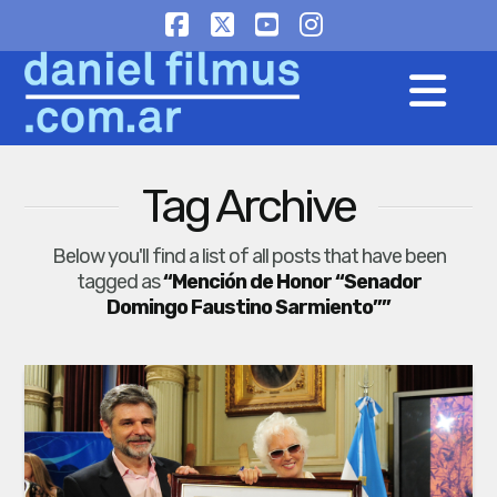
Facebook
X
YouTube
Instagram
Na
Tag Archive
Below you'll find a list of all posts that have been
tagged as
“Mención de Honor “Senador
Domingo Faustino Sarmiento””