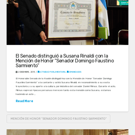
El Senado distinguió a Susana Rinaldi con la
Mención de Honor “Senador Domingo Faustino
Sarmiento”
2 DICIEMBRE, 2013
ACTIVIDAD PARLAMENTARIA
,
COMUNICADOS
El Honorable Senado de la Nación distinguió hoy con la Mención de Honor “Senador Domingo
Faustino Sarmiento” a la cantante y actriz Susana Rinaldi, en reconocimiento a su vasta
trayectoria y a su aporte a la cultura, por iniciativa del senador Daniel Filmus. Durante el acto,
Filmus expresó «pocas personas merecen tanto esta mención como Susana, estamos
haciendo un acto …
Read More
MENCIÓN DE HONOR “SENADOR DOMINGO FAUSTINO SARMIENTO”