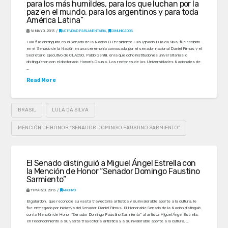
para los más humildes, para los que luchan por la
paz en el mundo, para los argentinos y para toda
América Latina”
16 MAYO, 2013
ACTIVIDAD PARLAMENTARIA
,
COMUNICADOS
Lula fue distinguido en el Senado de la Nación El Presidente Luis Ignacio Lula da Silva, fue recibido
en el Senado de la Nación en una ceremonia convocada por el senador nacional Daniel Filmus y el
Secretario Ejecutivo de CLACSO, Pablo Gentili, en la que ocho instituciones universitarias lo
distinguieron con el doctorado Honoris Causa. Los rectores de las Universidades Nacionales de
…
Read More
BRASIL
LULA DA SILVA
MENCIÓN DE HONOR “SENADOR DOMINGO FAUSTINO SARMIENTO”
El Senado distinguió a Miguel Ángel Estrella con
la Mención de Honor “Senador Domingo Faustino
Sarmiento”
11 MARZO, 2013
ARCHIVO
El galardón, que reconoce su vasta trayectoria artística y su invalorable aporte a la cultura, le
fue entregado por iniciativa del Senador Daniel Filmus. El Honorable Senado de la Nación distinguió
con la Mención de Honor “Senador Domingo Faustino Sarmiento” al artista Miguel Ángel Estrella,
en reconocimiento a su vasta trayectoria artística y a su invalorable aporte a la cultura, …