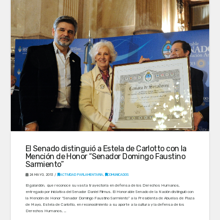
El Senado distinguió a Estela de Carlotto con la
Mención de Honor “Senador Domingo Faustino
Sarmiento”
24 MAYO, 2013
ACTIVIDAD PARLAMENTARIA
,
COMUNICADOS
El galardón, que reconoce su vasta trayectoria en defensa de los Derechos Humanos,
entregado por iniciativa del Senador Daniel Filmus. El Honorable Senado de la Nación distinguió con
la Mención de Honor “Senador Domingo Faustino Sarmiento” a la Presidenta de Abuelas de Plaza
de Mayo, Estela de Carlotto, en reconocimiento a su aporte a la cultura y la defensa de los
Derechos Humanos, …