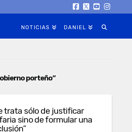
Facebook
X
YouTube
Instag
NOTICIAS
DANIEL
obierno porteño”
 trata sólo de justificar
faria sino de formular una
clusión”