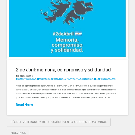
2 de abril: memoria, compromiso y solidaridad
2 ABRIL, 2020
NOTAS Y COLUMNAS
,
SECRETARÍA DE MALVINAS, ANTÁRTIDA Y ATLÁNTICO SUR
,
ÚLTIMAS NOVEDADES
Nota de opinión publicada por Agencia Télam. Por Daniel Filmus Hoy el pueblo argentino rinde,
como cada 2 de abril, un sentido homenaje a los compatriotas que combatieron heroicamente
por la recuperación del ejercicio de la soberanía sobre las Islas Malvinas. Recuerda y honra a
quienes cayeron en la lucha y a quienes volvieron al continente llevando para siempre las …
Read More
DÍA DEL VETERANO Y DE LOS CAÍDOS EN LA GUERRA DE MALVINAS
MALVINAS