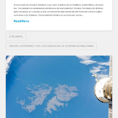
El secretario de Asuntos Relativos a las Islas Malvinas de la Cancillería, Daniel Filmus, destacó
hoy «la claridad y la contundencia del discurso de la presidenta» Cristina Fernández de Kirchner,
quien encabezó en Ushuaia el acto en conmemoración del del Día del Veterano y de los Caídos
en la Guerra de Malvinas. «Como planteó Cristina en su mensaje, no hay …
Read More
2 DE ABRIL
DÍA DEL VETERANO Y DE LOS CAÍDOS EN LA GUERRA DE MALVINAS