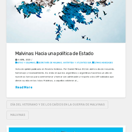
Malvinas: Hacia una política de Estado
4 ABRIL, 2020
NOTAS Y COLUMNAS
,
SECRETARÍA DE MALVINAS, ANTÁRTIDA Y ATLÁNTICO SUR
,
ÚLTIMAS NOVEDADES
Nota de opinión publicada en Revista Noticias. Por Daniel Filmus El 2 de abril es día de recuerdo,
homenaje y reconocimiento. Es el día en que los argentinos y argentinas hacemos un alto en
nuestras tareas para conmemorar y honrar con admiración y respeto a los 649 soldados que
dieron su vida en las Islas Malvinas, a aquellos volvieron al …
Read More
DÍA DEL VETERANO Y DE LOS CAÍDOS EN LA GUERRA DE MALVINAS
MALVINAS