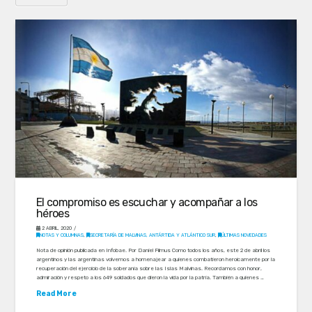
El compromiso es escuchar y acompañar a los
héroes
2 ABRIL, 2020
NOTAS Y COLUMNAS
,
SECRETARÍA DE MALVINAS, ANTÁRTIDA Y ATLÁNTICO SUR
,
ÚLTIMAS NOVEDADES
Nota de opinión publicada en Infobae. Por Daniel Filmus Como todos los años, este 2 de abril los
argentinos y las argentinas volvemos a homenajear a quienes combatieron heroicamente por la
recuperación del ejercicio de la soberanía sobre las Islas Malvinas. Recordamos con honor,
admiración y respeto a los 649 soldados que dieron la vida por la patria. También a quienes …
Read More