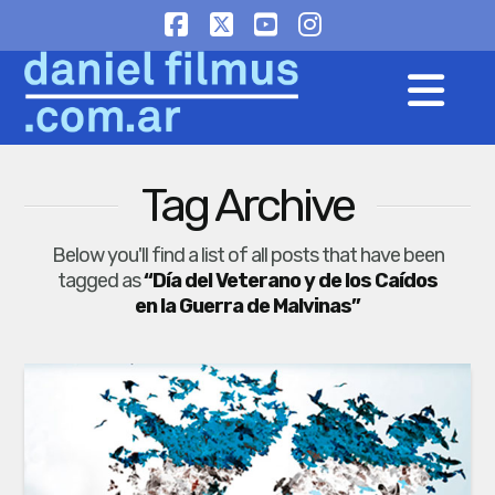
Facebook
X
YouTube
Instagram
Na
Tag Archive
Below you'll find a list of all posts that have been
tagged as
“Día del Veterano y de los Caídos
en la Guerra de Malvinas”