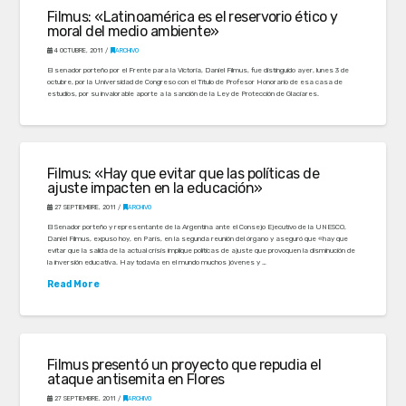
Filmus: «Latinoamérica es el reservorio ético y
moral del medio ambiente»
4 OCTUBRE, 2011
ARCHIVO
El senador porteño por el Frente para la Victoria, Daniel Filmus, fue distinguido ayer, lunes 3 de
octubre, por la Universidad de Congreso con el Título de Profesor Honorario de esa casa de
estudios, por su invalorable aporte a la sanción de la Ley de Protección de Glaciares.
Filmus: «Hay que evitar que las políticas de
ajuste impacten en la educación»
27 SEPTIEMBRE, 2011
ARCHIVO
El Senador porteño y representante de la Argentina ante el Consejo Ejecutivo de la UNESCO,
Daniel Filmus, expuso hoy, en París, en la segunda reunión del órgano y aseguró que «hay que
evitar que la salida de la actual crisis implique políticas de ajuste que provoquen la disminución de
la inversión educativa. Hay todavía en el mundo muchos jóvenes y …
Read More
Filmus presentó un proyecto que repudia el
ataque antisemita en Flores
27 SEPTIEMBRE, 2011
ARCHIVO