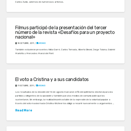
Carlos Junio, además de numerosos artistas.
Filmus participó de la presentación del tercer
número de la revista «Desafíos para un proyecto
nacional»
18 OCTUBRE, 2011
ARCHIVO
También estuvieron presentes Nilda Garré, Carlos Tomada, Alberto Sileoni, Jorge Taiana, Gabriel
Mariotto y Mercedes Marcó del Pont
El voto a Cristina y a sus candidatos
11 OCTUBRE, 2011
ARCHIVO
Los resultados de la elección del 14 de agosto marcaron el fin del optimismo electoral para los
partidos y dirigentes de la oposición y también para los medios de comunicación que los
sustentaron. Sin embargo, la realidad incontrastable de la expresión de la voluntad popular a
través del voto masivo hacia Cristina Kirchner los obligó a recurrir nuevamente a argumentos …
Read More