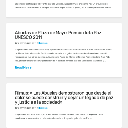
El Senador porteño por el Frente para la Victoria, Daniel Filmus, presentó hoy un proyecto de
declaración rechazando el ataque antisemita que sufrió un joven, en el barrio porteño de Flores.
Abuelas de Plaza de Mayo: Premio de la Paz
UNESCO 2011
14 SEPTIEMBRE, 2011
ARCHIVO
La plataforma ciudadana de aval, apoyo e internacionalización de la causa de Abuelas de Plaza
de Mayo, «Abuelas de la Paz», saluda y celebra el galardón internacional con el que han sido
reconocidas nuestras queridas Abuelas de Plaza de Mayo: el Premio Fomento de la Paz Félix
Houphouét-Boigny de la Organización de Naciones Unidas para la Educación, la Ciencia y …
Read More
Filmus: » Las Abuelas demostraron que desde el
dolor se puede construir y dejar un legado de paz
y justicia a la sociedad»
14 SEPTIEMBRE, 2011
ARCHIVO
La presidenta de la Nación, Cristina Fernández de Kirchner y el senador, impulsor de la
candidatura, acompañaron a las Abuelas a la entrega del galardón en París.