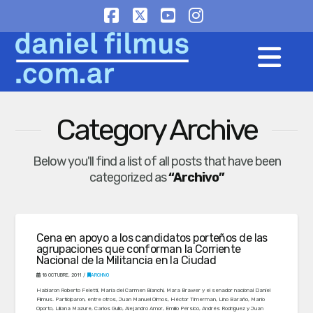
Facebook
X
YouTube
Instagram
Na
Category Archive
Below you'll find a list of all posts that have been
categorized as
“Archivo”
Cena en apoyo a los candidatos porteños de las
agrupaciones que conforman la Corriente
Nacional de la Militancia en la Ciudad
18 OCTUBRE, 2011
ARCHIVO
Hablaron Roberto Feletti, María del Carmen Bianchi, Mara Brawer y el senador nacional Daniel
Filmus. Participaron, entre otros, Juan Manuel Olmos, Héctor Timerman, Lino Baraño, Mario
Oporto, Liliana Mazure, Carlos Gullo, Alejandro Amor, Emilio Pérsico, Andrés Rodríguez y Juan