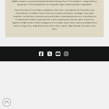
significa el apoyo a un proyecto inclusivo del mismo nivel que fue el 17 de Octubre», aseguró Filmus y
agregó que «el tema principal hoy en la Argentina sigue siendo la inclusión y la igualdad».
Conmemorando el 17 de octubre participaron, entre otros, el presidente del PJ porteño, Juan
Manuel Olmos; el canciller Héctor Timerman; el ministro de Ciencia, Tecnología e Innovación
Productiva, Lino Barañao; el director general de Cultura y Educación bonaerense, Mario Oporto; la
Presidenta del Instituto Nacional de Cine y Artes Audiovisuales (INCAA), Liliana Mazure; los
dirigentes Emilio Pérsico y Andrés Rodríguezy el ex canciller Jorge Taiana. Además participaron los
artistas Hugo Arana, Emilio Bardi, Esther Goris, Víctor Laplace, Atilio Veronelli y Mavi Díaz, entre
otros.
Facebook
X
YouTube
Instagram