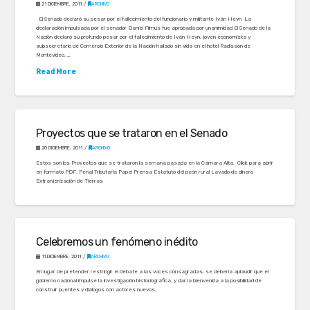
21 DICIEMBRE, 2011
ARCHIVO
El Senado declaró su pesar por el fallecimiento del funcionario y militante Iván Heyn La
declaración impulsada por el senador Daniel Filmus fue aprobada por unanimidad El Senado de la
Nación declaró su profundo pesar por el fallecimiento de Iván Heyn, joven economista y
subsecretario de Comercio Exterior de la Nación hallado sin vida en el hotel Radisson de
Montevideo, …
Read More
Proyectos que se trataron en el Senado
20 DICIEMBRE, 2011
ARCHIVO
Estos son los Proyectos que se trataron la semana pasada en la Cámara Alta. Click para abrir
en formato PDF. Penal Tributaria Papel Prensa Estatuto del peón rural Lavado de dinero
Extranjerización de Tierras
Celebremos un fenómeno inédito
11 DICIEMBRE, 2011
ARCHIVO
En lugar de pretender restringir el debate a las voces consagradas, se debería aplaudir que el
gobierno nacional impulse la investigación historiográfica, y dar la bienvenida a la posibilidad de
construir puentes y diálogos con actores nuevos.