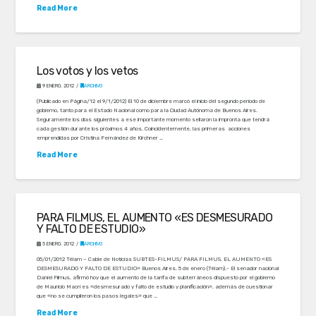
Read More
Los votos y los vetos
9 ENERO, 2012
ARCHIVO
(Publicado en Página/12 el 9/1/2012) El 10 de diciembre marcó el inicio del segundo período de
gobierno, tanto para el Estado Nacional como para la Ciudad Autónoma de Buenos Aires.
Seguramente los días siguientes a ese importante momento sellaron la impronta que tendrá
cada gestión durante los próximos 4 años. Coincidentemente, las primeras acciones
emprendidas por Cristina Fernández de Kirchner …
Read More
PARA FILMUS, EL AUMENTO «ES DESMESURADO
Y FALTO DE ESTUDIO»
5 ENERO, 2012
ARCHIVO
05/01/2012 Télam – Cable de Noticias SUBTES-FILMUS/ PARA FILMUS, EL AUMENTO «ES
DESMESURADO Y FALTO DE ESTUDIO» Buenos Aires, 5 de enero (Télam).- El senador nacional
Daniel Filmus, afirmó hoy que el aumento de la tarifa de subterráneos dispuesto por el gobierno
de Mauricio Macri es «desmesurado y falto de estudio y planificación», además de cuestionar
que «no se cumplieron los pasos legales» que …
Read More