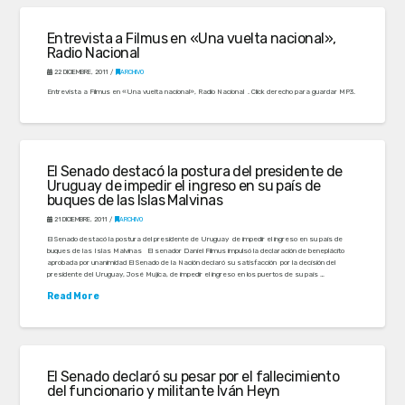
Entrevista a Filmus en «Una vuelta nacional»,
Radio Nacional
22 DICIEMBRE, 2011
ARCHIVO
Entrevista a Filmus en «Una vuelta nacional», Radio Nacional . Click derecho para guardar MP3.
El Senado destacó la postura del presidente de
Uruguay de impedir el ingreso en su país de
buques de las Islas Malvinas
21 DICIEMBRE, 2011
ARCHIVO
El Senado destacó la postura del presidente de Uruguay de impedir el ingreso en su país de
buques de las Islas Malvinas El senador Daniel Filmus impulsó la declaración de beneplácito
aprobada por unanimidad El Senado de la Nación declaró su satisfacción por la decisión del
presidente del Uruguay, José Mujica, de impedir el ingreso en los puertos de su país …
Read More
El Senado declaró su pesar por el fallecimiento
del funcionario y militante Iván Heyn