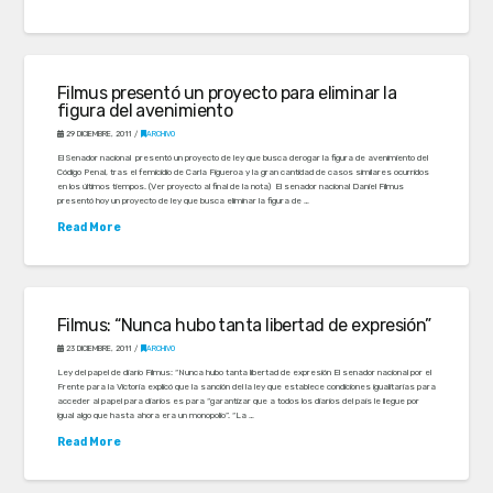
Filmus presentó un proyecto para eliminar la
figura del avenimiento
29 DICIEMBRE, 2011
ARCHIVO
El Senador nacional presentó un proyecto de ley que busca derogar la figura de avenimiento del
Código Penal, tras el femicidio de Carla Figueroa y la gran cantidad de casos similares ocurridos
en los últimos tiempos. (Ver proyecto al final de la nota) El senador nacional Daniel Filmus
presentó hoy un proyecto de ley que busca eliminar la figura de …
Read More
Filmus: “Nunca hubo tanta libertad de expresión”
23 DICIEMBRE, 2011
ARCHIVO
Ley del papel de diario Filmus: “Nunca hubo tanta libertad de expresión El senador nacional por el
Frente para la Victoria explicó que la sanción del la ley que establece condiciones igualitarias para
acceder al papel para diarios es para “garantizar que a todos los diarios del país le llegue por
igual algo que hasta ahora era un monopolio”. “La …
Read More