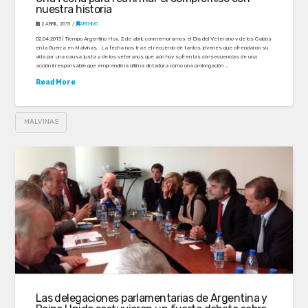
nuestra historia
2 ABRIL, 2013
ARCHIVO
02.04.2013 | Tiempo Argentino Hoy, 2 de abril, conmemoramos el Día del Veterano y de los Caídos
en la Guerra en Malvinas. La fecha nos trae el recuerdo de tantos jóvenes que ofrendaron su
vida por una causa justa y de los veteranos que aún hoy sufren las consecuencias de una
acción irresponsable que emprendió la última dictadura como una prolongación …
Read More
MALVINAS
Las delegaciones parlamentarias de Argentina y