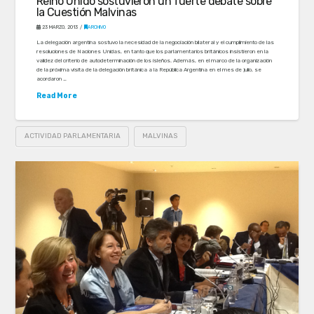
Reino Unido sostuvieron un fuerte debate sobre
la Cuestión Malvinas
23 MARZO, 2013
ARCHIVO
La delegación argentina sostuvo la necesidad de la negociación bilateral y el cumplimiento de las
resoluciones de Naciones Unidas, en tanto que los parlamentarios británicos insistieron en la
validez del criterio de autodeterminación de los isleños. Además, en el marco de la organización
de la próxima visita de la delegación británica a la República Argentina en el mes de julio, se
acordaron …
Read More
ACTIVIDAD PARLAMENTARIA
MALVINAS