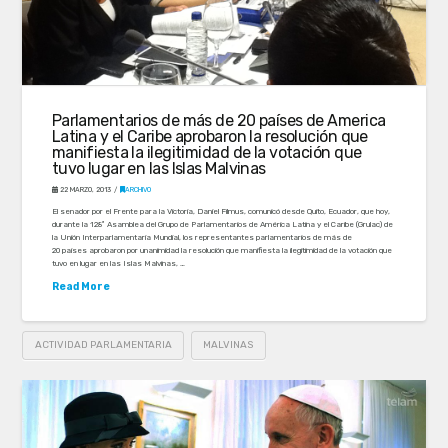
Parlamentarios de más de 20 países de America
Latina y el Caribe aprobaron la resolución que
manifiesta la ilegitimidad de la votación que
tuvo lugar en las Islas Malvinas
22 MARZO, 2013
ARCHIVO
El senador por el Frente para la Victoria, Daniel Filmus, comunicó desde Quito, Ecuador, que hoy,
durante la 128ª Asamblea del Grupo de Parlamentarios de América Latina y el Caribe (Grulac) de
la Unión Interparlamentaria Mundial, los representantes parlamentarios de más de
20 países aprobaron por unanimidad la resolución que manifiesta la ilegitimidad de la votación que
tuvo en lugar en las Islas Malvinas, …
Read More
ACTIVIDAD PARLAMENTARIA
MALVINAS