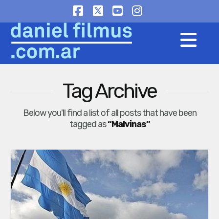
Facebook
X
YouTube
Instagram
Na
Tag Archive
Below you'll find a list of all posts that have been
tagged as
“Malvinas”