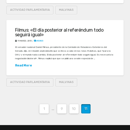
ACTIVIDAD PARLAMENTARIA
MALVINAS
Filmus: «El día posterior al referéndum todo
seguirá igual»
11 MARZO, 2013
ARCHIVO
El senador nacional Daniel Filmus, presidente de la Comisión de Relaciones Exteriores del
Senado, dijo, en relación al plesbiscito que se lleva a cabo en las Islas Malvinas, que «para la
ONU y el mundo nada cambia. El día posterior al referendum todo seguirá igual. Es necesaria la
negociación bilateral». Filmus explicó que que se pidió una sesión especial de …
Read More
ACTIVIDAD PARLAMENTARIA
MALVINAS
1
...
9
10
11