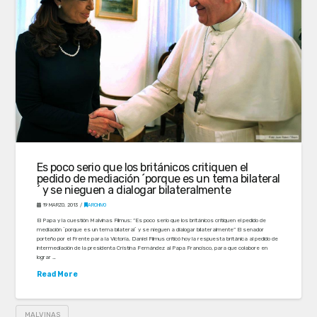
Es poco serio que los británicos critiquen el
pedido de mediación ´porque es un tema bilateral
´ y se nieguen a dialogar bilateralmente
19 MARZO, 2013
ARCHIVO
El Papa y la cuestión Malvinas Filmus: “Es poco serio que los británicos critiquen el pedido de
mediación ´porque es un tema bilateral´ y se nieguen a dialogar bilateralmente” El senador
porteño por el Frente para la Victoria, Daniel Filmus criticó hoy la respuesta británica al pedido de
intermediación de la presidenta Cristina Fernández al Papa Francisco, para que colabore en
lograr …
Read More
MALVINAS