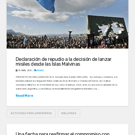
Declaración de repudio a la decisión de lanzar
misiles desde las Islas Malvinas
15 ABRIL, 2013
ARCHIVO
PROYECTO DE DECLARACION El H. Senado dela Nación DECLARA, Su rechazo y condena a la
decisión unilateral e ilegal del Reino Unido de Gran Bretaña e Irlanda del Norte, de realizar
ejercicios militares en el territorio de las Islas Malvinas. Este acto es una nueva violación de la
soberanía argentina, y constituye un incumplimiento del gobierno británico a la …
Read More
ACTIVIDAD PARLAMENTARIA
MALVINAS
Una fecha para reafirmar el compromiso con