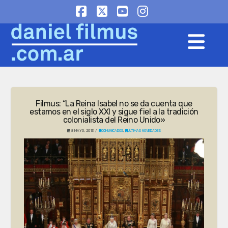
Facebook
X
YouTube
Instagram
Na
Filmus: “La Reina Isabel no se da cuenta que
estamos en el siglo XXI y sigue fiel a la tradición
colonialista del Reino Unido»
8 MAYO, 2013
COMUNICADOS
,
ÚLTIMAS NOVEDADES