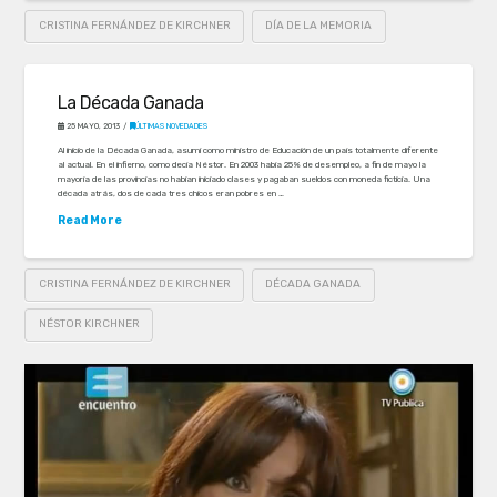
CRISTINA FERNÁNDEZ DE KIRCHNER
DÍA DE LA MEMORIA
La Década Ganada
25 MAYO, 2013
ÚLTIMAS NOVEDADES
Al inicio de la Década Ganada, asumí como ministro de Educación de un país totalmente diferente
al actual. En el infierno, como decía Néstor. En 2003 había 25% de desempleo, a fin de mayo la
mayoría de las provincias no habían iniciado clases y pagaban sueldos con moneda ficticia. Una
década atrás, dos de cada tres chicos eran pobres en …
Read More
CRISTINA FERNÁNDEZ DE KIRCHNER
DÉCADA GANADA
NÉSTOR KIRCHNER