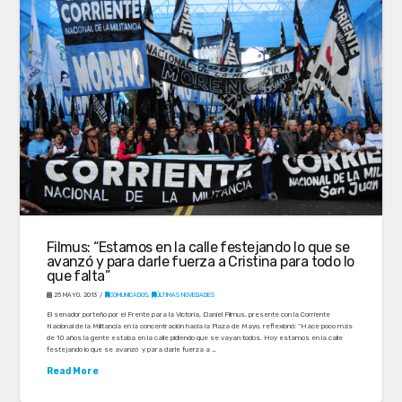
Filmus: “Estamos en la calle festejando lo que se
avanzó y para darle fuerza a Cristina para todo lo
que falta”
25 MAYO, 2013
COMUNICADOS
,
ÚLTIMAS NOVEDADES
El senador porteño por el Frente para la Victoria, Daniel Filmus, presente con la Corriente
Nacional de la Militancia en la concentración hacia la Plaza de Mayo, reflexionó: “Hace poco más
de 10 años la gente estaba en la calle pidiendo que se vayan todos. Hoy estamos en la calle
festejando lo que se avanzó y para darle fuerza a …
Read More