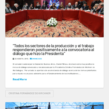
“Todos los sectores de la producción y el trabajo
respondieron positivamente a la convocatoria al
diálogo que hizo la Presidenta”
22 AGOSTO, 2013
COMUNICADOS
El senador nacional por la Ciudad de Buenos Aires, Daniel Filmus, destacó como muy positiva la
mesa de diálogo convocada y encabezada por la Presidenta Cristina Fernández de Kirchner en
Río Gallegos. “Por un lado, la apertura de una instancia de diálogo acerca de los temas prioritarios
para el país es un paso adelante para el funcionamiento de las instituciones. …
Read More
CRISTINA FERNÁNDEZ DE KIRCHNER