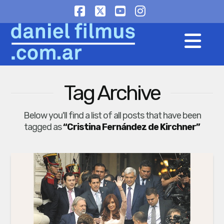
Facebook
X
YouTube
Instagram
Na
Tag Archive
Below you'll find a list of all posts that have been
tagged as
“Cristina Fernández de Kirchner”