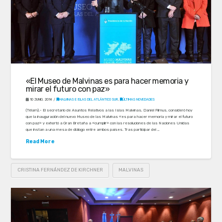
«El Museo de Malvinas es para hacer memoria y
mirar el futuro con paz»
10 JUNIO, 2014
MALVINAS E ISLAS DEL ATLÁNTICO SUR
,
ÚLTIMAS NOVEDADES
(Télam).- El secretario de Asuntos Relativos a las Islas Malvinas, Daniel Filmus, consideró hoy
que la inauguración del nuevo Museo de las Malvinas «es para hacer memoria y mirar el futuro
con paz» y exhortó a Gran Bretaña a «cumplir» con las resoluciones de las Naciones Unidas
que instan a una mesa de diálogo entre ambos países. Tras participar del …
Read More
CRISTINA FERNÁNDEZ DE KIRCHNER
MALVINAS