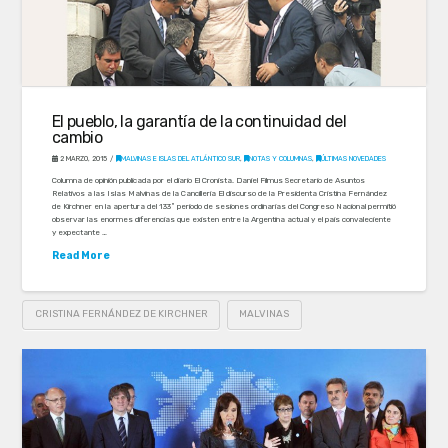
El pueblo, la garantía de la continuidad del
cambio
2 MARZO, 2015
MALVINAS E ISLAS DEL ATLÁNTICO SUR
,
NOTAS Y COLUMNAS
,
ÚLTIMAS NOVEDADES
Columna de opinión publicada por el diario El Cronista. Daniel Filmus Secretario de Asuntos
Relativos a las Islas Malvinas de la Cancillería El discurso de la Presidenta Cristina Fernández
de Kirchner en la apertura del 133º periodo de sesiones ordinarias del Congreso Nacional permitió
observar las enormes diferencias que existen entre la Argentina actual y el país convaleciente
y expectante …
Read More
CRISTINA FERNÁNDEZ DE KIRCHNER
MALVINAS