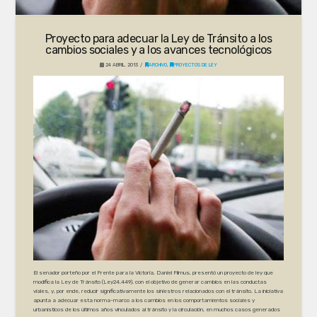
Proyecto para adecuar la Ley de Tránsito a los
cambios sociales y a los avances tecnológicos
24 ABRIL, 2013
ARCHIVO
,
PROYECTOS DE LEY
El senador porteño por el Frente para la Victoria, Daniel Filmus, presentó un proyecto de ley que
modifica la Ley de Tránsito (Ley24.449), con el objetivo de generar cambios en las conductas
viales, y, por ende, reducir significativamente los siniestros relacionados con el tránsito. La iniciativa
apunta a adecuar esta norma-marco a los cambios en los comportamientos sociales y
urbanísticos de los últimos años vinculados al tránsito y la circulación, en muchos casos generados