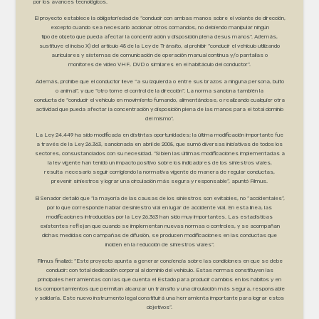
por los avances tecnológicos.
El proyecto establece la obligatoriedad de “conducir con ambas manos sobre el volante de dirección,
excepto cuando sea necesario accionar otros comandos, no debiendo manipular ningún
tipo de objeto que pueda afectar la concentración y disposición plena desus manos”. Además,
sustituye el inciso X) del artículo 48 de la Ley de Tránsito, al prohibir “conducir el vehículo utilizando
auriculares y sistemas de comunicación de operación manual continua y/o pantallas o
monitores de video VHF, DVD o similares en el habitáculo del conductor”.
Además, prohíbe que el conductor lleve “a su izquierda o entre sus brazos a ninguna persona, bulto
o animal”, y que “otro tome el control de la dirección”. La norma sanciona también la
conducta de “conducir el vehículo en movimiento fumando, alimentándose, o realizando cualquier otra
actividad que pueda afectar la concentración y disposición plena de las manos para el total dominio
del mismo”.
La Ley 24.449 ha sido modificada en distintas oportunidades; la última modificación importante fue
a través de la Ley 26.363, sancionada en abril de 2008, que sumó diversas iniciativas de todos los
sectores, consustanciados con su necesidad. “Si bien las últimas modificaciones implementadas a
la ley vigente han tenido un impacto positivo sobre los indicadores de los siniestros viales,
resulta necesario seguir corrigiendo la normativa vigente de manera de regular conductas,
prevenir siniestros y lograr una circulación más segura y responsable”, apuntó Filmus.
El Senador detalló que “la mayoría de las causas de los siniestros son evitables, no “accidentales”,
por lo que corresponde hablar desiniestro vial en lugar de accidente vial. En esta línea, las
modificaciones introducidas por la Ley 26.363 han sido muy importantes. Las estadísticas
existentes reflejan que cuando se implementan nuevas normas o controles, y se acompañan
dichas medidas con campañas de difusión, se producen modificaciones en las conductas que
inciden en la reducción de siniestros viales”.
Filmus finalizó: “Este proyecto apunta a generar conciencia sobre las condiciones en que se debe
conducir: con total dedicación corporal al dominio del vehículo. Estas normas constituyen las
principales herramientas con las que cuenta el Estado para producir cambios en los hábitos y en
los comportamientos que permitan alcanzar un tránsito y una circulación más segura, responsable
y solidaria. Este nuevo instrumento legal constituirá una herramienta importante para lograr estos
objetivos”.