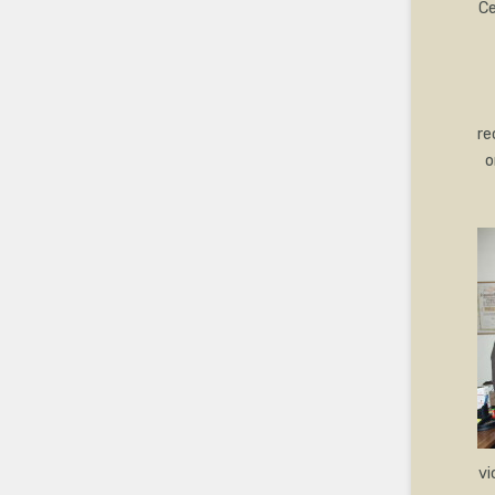
Ce
re
o
vi